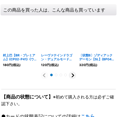
この商品を買った人は、こんな商品も買っています
村上巴【BR・プレミア
レーヴァテインドラゴ
〔状態B〕ゾディアック
ム】{CP02-P41}《ウィ
ン・デュアルモード
デーモン【SL】{BP04-
ッチ》
α(ADVANCE)【SL】
SL21}《ニュートラル》
180
円
(税込)
120
円
(税込)
320
円
(税込)
{BP10-SL15}《ドラゴ
ン》
【商品の状態について】
※初めて購入される方は必ずご確
認下さい。
●カードの状態表記についての詳細は
こちら