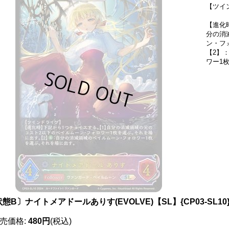
【ツイ
【進化
分の消
ン・フ
【2】
ワー1
態B〕ナイトメアドールありす(EVOLVE)【SL】{CP03-SL1
売価格
:
480円
(税込)