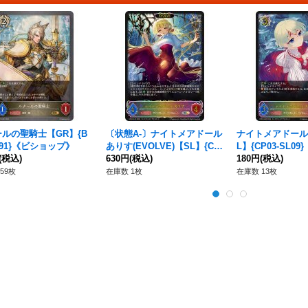
ルの聖騎士【GR】{B
〔状態A-〕ナイトメアドール
ナイトメアドール
-091}《ビショップ》
ありす(EVOLVE)【SL】{CP
L】{CP03-SL0
(税込)
03-SL10}《ウィッチ》
630円
(税込)
チ》
180円
(税込)
59枚
在庫数 1枚
在庫数 13枚