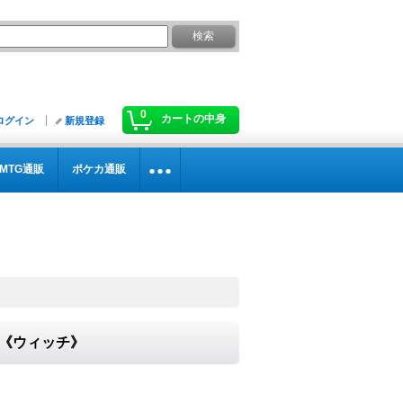
0
カートの中身
ログイン
新規登録
MTG通販
ポケカ通販
0}《ウィッチ》