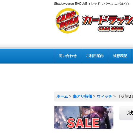
Shadowverse EVOLVE（シャドウバース エボルヴ
問い合わせ
ご利用案内
状態表記
ホーム
>
傷アリ特価
>
ウィッチ
>
〔状態B〕
〔状