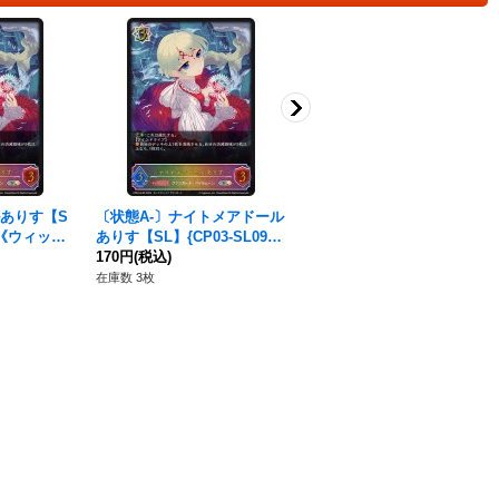
ありす【S
〔状態A-〕ナイトメアドール
〔状態A-〕ナイトメアドール
9}《ウィッ
ありす【SL】{CP03-SL09}
ありす(EVOLVE)【LG】{CP
《ウィッチ》
170円
(税込)
03-044}《ウィッチ》
350円
(税込)
在庫数 3枚
在庫数 6枚