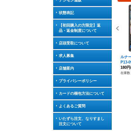
デジモン通販
状態表記
【初回購入の方限定】返
品・返金制度について
店頭受取について
求人募集
ルナー
P13
180円
店舗案内
在庫数 
プライバシーポリシー
カードの梱包方法について
よくあるご質問
いたずら注文、なりすまし
注文について