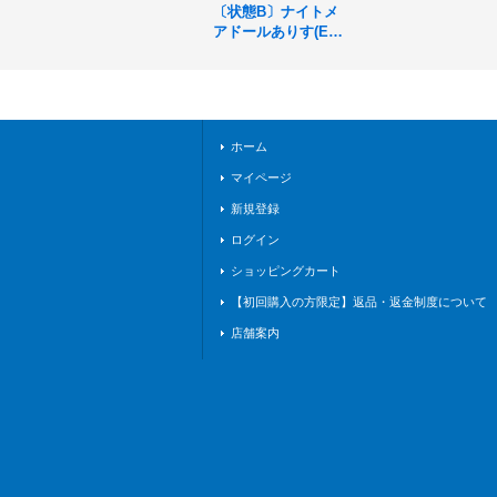
〔状態B〕ナイトメ
アドールありす(EV
OLVE)【SL】{CP03
-SL10}《ウィッチ》
ホーム
マイページ
新規登録
ログイン
ショッピングカート
【初回購入の方限定】返品・返金制度について
店舗案内