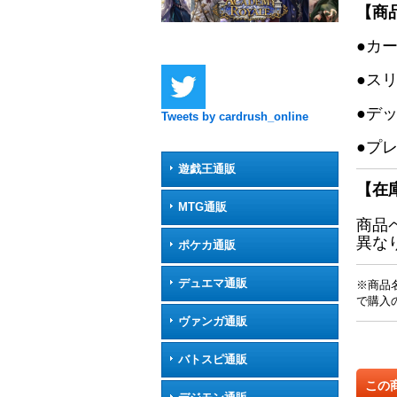
【商
●カ
●ス
●デ
Tweets by cardrush_online
●プ
遊戯王通販
【在
MTG通販
商品
異な
ポケカ通販
デュエマ通販
※商品
で購入
ヴァンガ通販
バトスピ通販
この