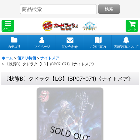
検索
メニュー
カート
カテゴリ
マイページ
問い合わせ
ご利用案内
店頭受取について
ホーム
>
傷アリ特価
>
ナイトメア
>
〔状態B〕クドラク【LG】{BP07-071}《ナイトメア》
〔状態B〕クドラク【LG】{BP07-071}《ナイトメア》