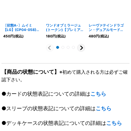
〔状態A-〕ムイミ
ワンドオブミラージュ
レーヴァテインドラゴ
【LG】{CP04-058}
(トークン)【プレミア
ン・デュアルモード
《ドラゴン》
ム】{CP04-PR33}《ウ
γ(ADVANCE)【SL】
450
円
(税込)
180
円
(税込)
480
円
(税込)
ィッチ》
{BP10-SL17}《ドラゴ
ン》
【商品の状態について】
※初めて購入される方は必ずご確
認下さい。
●カードの状態表記についての詳細は
こちら
●スリーブの状態表記についての詳細は
こちら
●デッキケースの状態表記についての詳細は
こちら