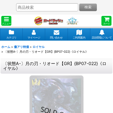
検索
メニュー
カート
カテゴリ
マイページ
問い合わせ
ご利用案内
店頭受取について
ホーム
>
傷アリ特価
>
ロイヤル
>
〔状態A-〕月の刃・リオード【GR】{BP07-022}《ロイヤル》
〔状態A-〕月の刃・リオード【GR】{BP07-022}《ロ
イヤル》