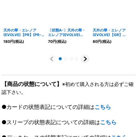
天外の華・エレノア
〔状態A-〕天外の華・
天外の華・エレノア
(EVOLVE)【PR】{PR-
エレノア(EVOLVE)
(EVOLVE)【GR】
217}《ウィッチ》
【GR】{BP07-040}
{BP07-040}《ウィッ
180
円
(税込)
70
円
(税込)
80
円
(税込)
《ウィッチ》
チ》
【商品の状態について】
※初めて購入される方は必ずご確
認下さい。
●カードの状態表記についての詳細は
こちら
●スリーブの状態表記についての詳細は
こちら