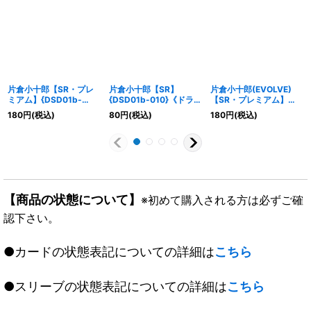
片倉小十郎【SR・プレ
片倉小十郎【SR】
片倉小十郎(EVOLVE)
ミアム】{DSD01b-
{DSD01b-010}《ドラゴ
【SR・プレミアム】
P03}《ドラゴン》
ン》
{DSD01b-P04}《ドラ
180
円
(税込)
80
円
(税込)
180
円
(税込)
ゴン》
【商品の状態について】
※初めて購入される方は必ずご確
認下さい。
●カードの状態表記についての詳細は
こちら
●スリーブの状態表記についての詳細は
こちら