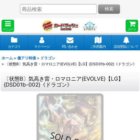
検索
メニュー
カート
カテゴリ
マイページ
問い合わせ
ご利用案内
店頭受取について
ホーム
>
傷アリ特価
>
ドラゴン
>
〔状態B〕気高き雷・ロマロニア(EVOLVE)【LG】{DSD01b-002}《ドラゴン》
〔状態B〕気高き雷・ロマロニア(EVOLVE)【LG】
{DSD01b-002}《ドラゴン》