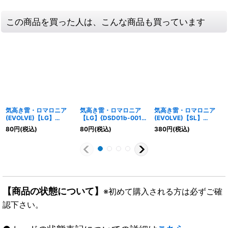
この商品を買った人は、こんな商品も買っています
気高き雷・ロマロニア
気高き雷・ロマロニア
気高き雷・ロマロニア
(EVOLVE)【LG】
【LG】{DSD01b-001}
(EVOLVE)【SL】
{DSD01b-002}《ドラ
《ドラゴン》
{DSD01b-SL02}《ドラ
80
円
(税込)
80
円
(税込)
380
円
(税込)
ゴン》
ゴン》
【商品の状態について】
※初めて購入される方は必ずご確
認下さい。