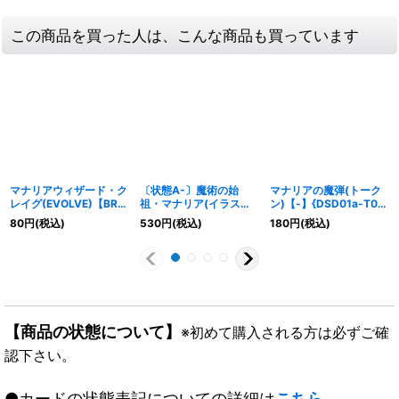
この商品を買った人は、こんな商品も買っています
マナリアウィザード・ク
〔状態A-〕魔術の始
マナリアの魔弾(トーク
レイグ(EVOLVE)【BR】
祖・マナリア(イラスト
ン)【-】{DSD01a-T01}
{BP02-047}《ウィッ
違い)【PR】{PR-364}
《ウィッチ》
80
円
(税込)
530
円
(税込)
180
円
(税込)
チ》
《ウィッチ》
【商品の状態について】
※初めて購入される方は必ずご確
認下さい。
●カードの状態表記についての詳細は
こちら