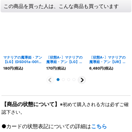
この商品を買った人は、こんな商品も買っています
マナリアの魔導姫・アン
〔状態A-〕マナリアの
〔状態A-〕マナリアの
【LG】{DSD01a-001}
魔導姫・アン【LG】
魔導姫・アン【UR】
《ウィッチ》
{DSD01a-001}《ウィッ
{DSD01a-U01}《ウィッ
180
円
(税込)
170
円
(税込)
6,480
円
(税込)
チ》
チ》
【商品の状態について】
※初めて購入される方は必ずご確
認下さい。
●カードの状態表記についての詳細は
こちら