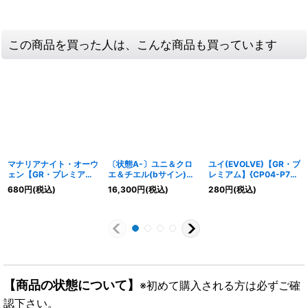
この商品を買った人は、こんな商品も買っています
マナリアナイト・オーウ
〔状態A-〕ユニ＆クロ
ユイ(EVOLVE)【GR・プ
ェン【GR・プレミア
エ＆チエル(bサイン)
レミアム】{CP04-P72}
ム】{DSD01a-P01}《ウ
【SP】{CP04-SP06b}
《ビショップ》
680
円
(税込)
16,300
円
(税込)
280
円
(税込)
ィッチ》
《ウィッチ》
【商品の状態について】
※初めて購入される方は必ずご確
認下さい。