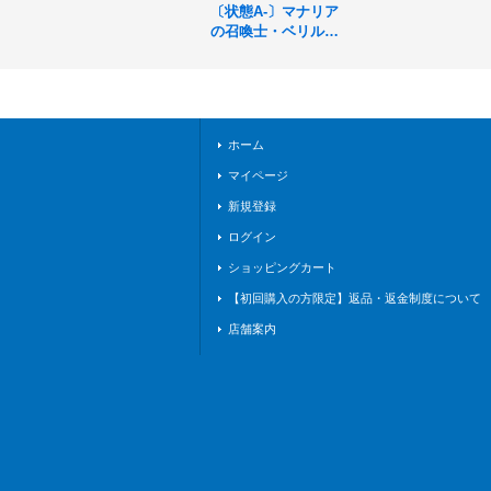
〔状態A-〕マナリア
の召喚士・ベリル
【SR・プレミア
ム】{DSD01a-P04}
《ウィッチ》
ホーム
マイページ
新規登録
ログイン
ショッピングカート
【初回購入の方限定】返品・返金制度について
店舗案内