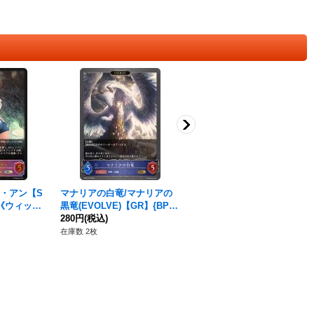
・アン【S
マナリアの白竜/マナリアの
マナリアの竜姫・グレア(EV
0}《ウィッ
黒竜(EVOLVE)【GR】{BP09
OLVE)【SL】{SP01-SL22}
-039}《ウィッチ》
280円
(税込)
《ウィッチ》
580円
(税込)
在庫数 2枚
在庫数 3枚