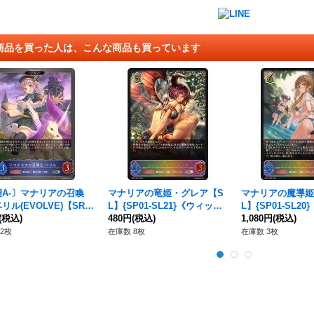
商品を買った人は、こんな商品も買っています
A-〕マナリアの召喚
マナリアの竜姫・グレア【S
マナリアの魔導姫
リル(EVOLVE)【SR・
L】{SP01-SL21}《ウィッ
L】{SP01-SL2
アム】{DSD01a-P05}
(税込)
チ》
480円
(税込)
チ》
1,080円
(税込)
ィッチ》
2枚
在庫数 8枚
在庫数 3枚