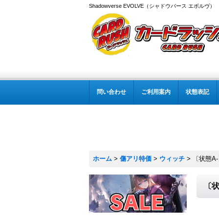
Shadowverse EVOLVE（シャドウバース エボルヴ
問い合わせ
ご利用案内
状態表記
ホーム
>
傷アリ特価
>
ウィッチ
>
〔状態A
〔状