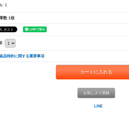
み
:
1
庫数 1枚
量
:
返品特約に関する重要事項
お気に入り登録