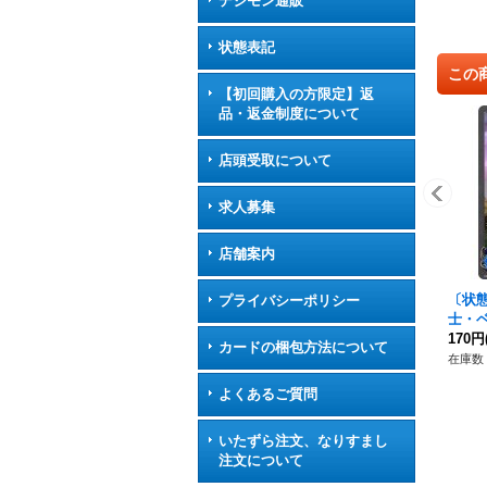
デジモン通販
状態表記
この
【初回購入の方限定】返
品・返金制度について
店頭受取について
求人募集
店舗案内
〔状態
プライバシーポリシー
士・ベ
プレミ
170円
カードの梱包方法について
《ウ
在庫数 
よくあるご質問
いたずら注文、なりすまし
注文について