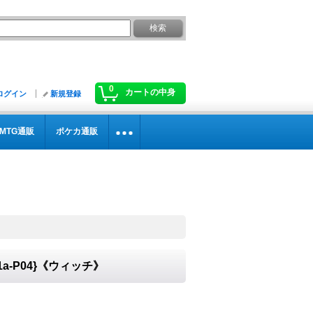
0
カートの中身
ログイン
新規登録
MTG通販
ポケカ通販
》
-P04}《ウィッチ》