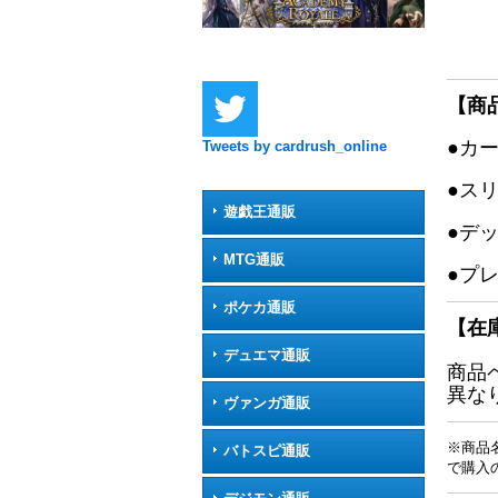
【商
●カ
Tweets by cardrush_online
●ス
遊戯王通販
●デ
MTG通販
●プ
ポケカ通販
【在
デュエマ通販
商品
異な
ヴァンガ通販
※商品
バトスピ通販
で購入