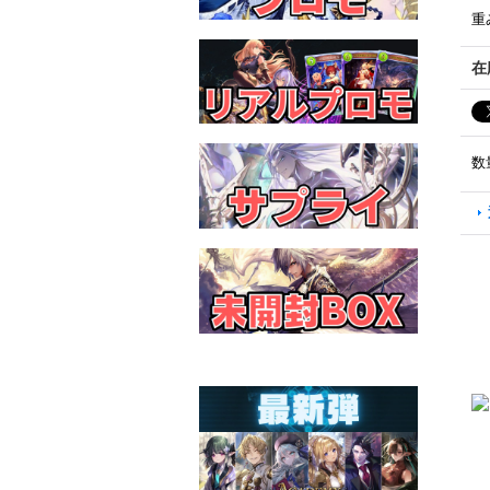
重
在
数