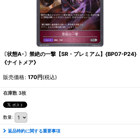
〔状態A-〕禁絶の一撃【SR・プレミアム】{BP07-P24}
《ナイトメア》
販売価格
:
170
円
(税込)
在庫数 3枚
数量
:
返品特約に関する重要事項