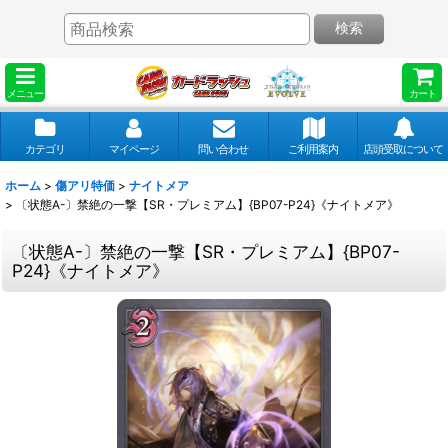
検索
メニュー
カート
カテゴリ
マイページ
問い合わせ
ご利用案内
店頭受取について
ホーム
>
傷アリ特価
>
ナイトメア
>
〔状態A-〕禁絶の一撃【SR・プレミアム】{BP07-P24}《ナイトメア》
〔状態A-〕禁絶の一撃【SR・プレミアム】{BP07-
P24}《ナイトメア》