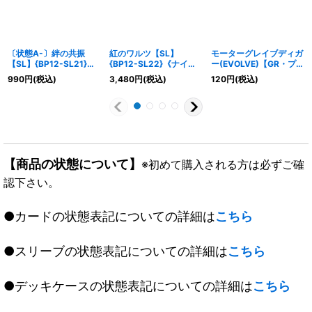
〔状態A-〕絆の共振
紅のワルツ【SL】
モーターグレイブディガ
【SL】{BP12-SL21}
{BP12-SL22}《ナイト
ー(EVOLVE)【GR・プレ
《ナイトメア》
メア》
ミアム】{BP12-P14}
990
円
(税込)
3,480
円
(税込)
120
円
(税込)
《ナイトメア》
【商品の状態について】
※初めて購入される方は必ずご確
認下さい。
●カードの状態表記についての詳細は
こちら
●スリーブの状態表記についての詳細は
こちら
●デッキケースの状態表記についての詳細は
こちら