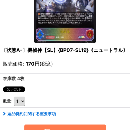
〔状態A-〕機械神【SL】{BP07-SL19}《ニュートラル》
販売価格
:
170
円
(税込)
在庫数 4枚
数量
:
返品特約に関する重要事項