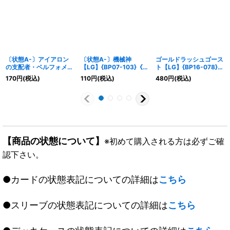
〔状態A-〕アイアロン
〔状態A-〕機械神
ゴールドラッシュゴース
の支配者・ベルフォメッ
【LG】{BP07-103}《ニ
ト【LG】{BP16-078}
ト【SL】{BP07-SL09}
ュートラル》
《ナイトメア》
170
円
(税込)
110
円
(税込)
480
円
(税込)
《ウィッチ》
【商品の状態について】
※初めて購入される方は必ずご確
認下さい。
●カードの状態表記についての詳細は
こちら
●スリーブの状態表記についての詳細は
こちら