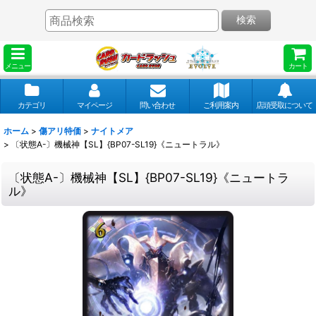
検索
メニュー
カート
カテゴリ
マイページ
問い合わせ
ご利用案内
店頭受取について
ホーム
>
傷アリ特価
>
ナイトメア
>
〔状態A-〕機械神【SL】{BP07-SL19}《ニュートラル》
〔状態A-〕機械神【SL】{BP07-SL19}《ニュートラ
ル》