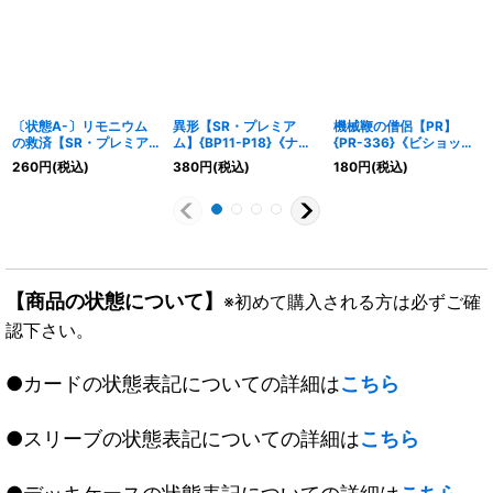
〔状態A-〕リモニウム
異形【SR・プレミア
機械鞭の僧侶【PR】
の救済【SR・プレミア
ム】{BP11-P18}《ナイ
{PR-336}《ビショッ
ム】{BP12-P18}《ビシ
トメア》
プ》
260
円
(税込)
380
円
(税込)
180
円
(税込)
ョップ》
【商品の状態について】
※初めて購入される方は必ずご確
認下さい。
●カードの状態表記についての詳細は
こちら
●スリーブの状態表記についての詳細は
こちら