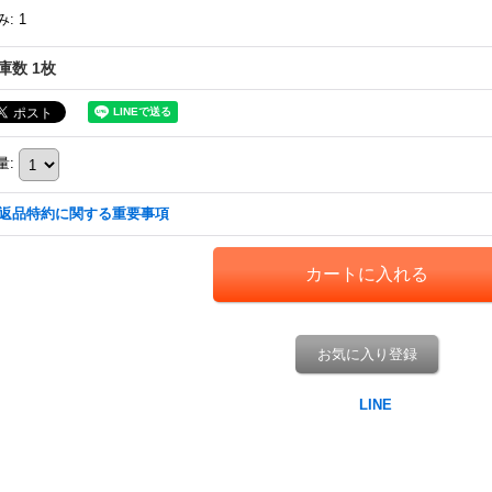
み
:
1
庫数 1枚
量
:
返品特約に関する重要事項
お気に入り登録