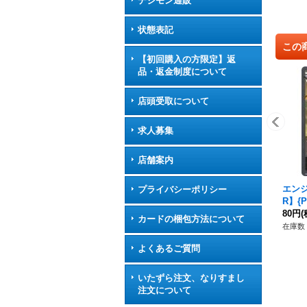
デジモン通販
状態表記
この
【初回購入の方限定】返
品・返金制度について
店頭受取について
求人募集
店舗案内
エンジ
プライバシーポリシー
R】{
ル》
80円
(
カードの梱包方法について
在庫数 
よくあるご質問
いたずら注文、なりすまし
注文について