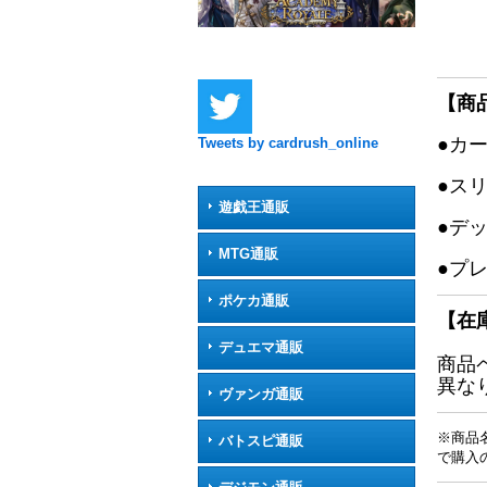
【商
●カ
Tweets by cardrush_online
●ス
遊戯王通販
●デ
MTG通販
●プ
ポケカ通販
【在
デュエマ通販
商品
異な
ヴァンガ通販
※商品
バトスピ通販
で購入