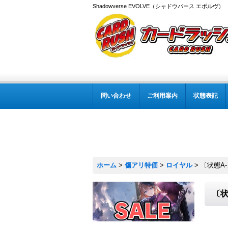
Shadowverse EVOLVE（シャドウバース エボルヴ
問い合わせ
ご利用案内
状態表記
ホーム
>
傷アリ特価
>
ロイヤル
>
〔状態A-
〔状