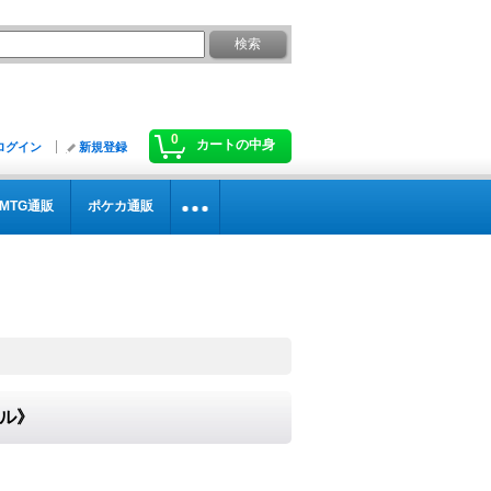
0
カートの中身
ログイン
新規登録
MTG通販
ポケカ通販
ヤル》