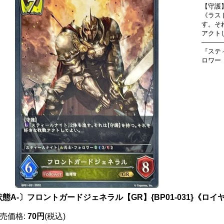
【守護
《ラス
す。そ
アクト
―――
『ステ
ロワー
態A-〕フロントガードジェネラル【GR】{BP01-031}《ロイ
売価格
:
70円
(税込)