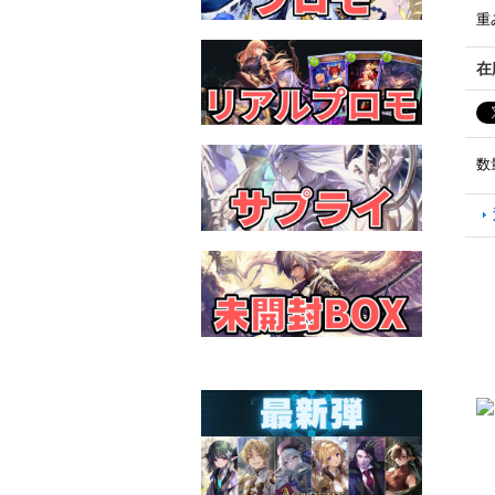
重
在
数