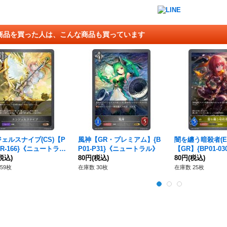
商品を買った人は、こんな商品も買っています
ェルスナイプ(CS)【P
風神【GR・プレミアム】{B
闇を纏う暗殺者(EV
PR-166}《ニュートラ
P01-P31}《ニュートラル》
【GR】{BP01-0
税込)
80円
(税込)
ル》
80円
(税込)
59枚
在庫数 30枚
在庫数 25枚