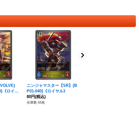
OLVE)
ニンジャマスター【SR】{B
王家の御旗【GR】{BP01-03
30}《ロイヤ
P01-040}《ロイヤル》
3}《ロイヤル》
80円
(税込)
80円
(税込)
在庫数 65枚
在庫数 92枚