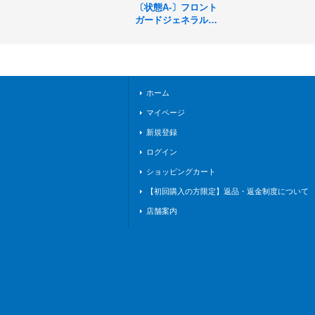
〔状態A-〕フロント
ガードジェネラル
【GR】{BP01-031}
《ロイヤル》
ホーム
マイページ
新規登録
ログイン
ショッピングカート
【初回購入の方限定】返品・返金制度について
店舗案内