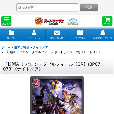
検索
メニュー
カート
カテゴリ
マイページ
問い合わせ
ご利用案内
店頭受取について
ホーム
>
傷アリ特価
>
ナイトメア
>
〔状態A-〕バロン・ダブルフィール【GR】{BP07-073}《ナイトメア》
〔状態A-〕バロン・ダブルフィール【GR】{BP07-
073}《ナイトメア》