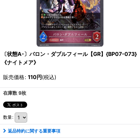
〔状態A-〕バロン・ダブルフィール【GR】{BP07-073}
《ナイトメア》
販売価格
:
110
円
(税込)
在庫数 9枚
数量
:
返品特約に関する重要事項