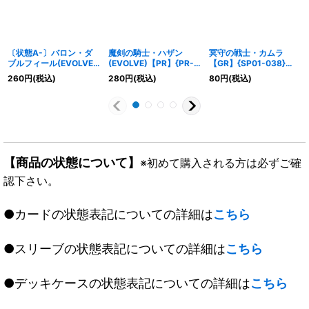
〔状態A-〕バロン・ダ
魔剣の騎士・ハザン
冥守の戦士・カムラ
ブルフィール(EVOLVE)
(EVOLVE)【PR】{PR-
【GR】{SP01-038}
【GR】{BP07-074}《ナ
308}《ナイトメア》
《ナイトメア》
260
円
(税込)
280
円
(税込)
80
円
(税込)
イトメア》
【商品の状態について】
※初めて購入される方は必ずご確
認下さい。
●カードの状態表記についての詳細は
こちら
●スリーブの状態表記についての詳細は
こちら
●デッキケースの状態表記についての詳細は
こちら