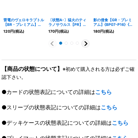
雷電のヴェロキラプトル
〔状態A-〕猛火のティ
影の侵食【GR・プレミ
【BR・プレミアム】
ラノサウルス【PR】
アム】{BP07-P16}《ド
{BP07-P19}《ドラゴ
{PR-334}《ドラゴン》
ラゴン》
120
円
(税込)
170
円
(税込)
180
円
(税込)
ン》
【商品の状態について】
※初めて購入される方は必ずご確
認下さい。
●カードの状態表記についての詳細は
こちら
●スリーブの状態表記についての詳細は
こちら
●デッキケースの状態表記についての詳細は
こちら