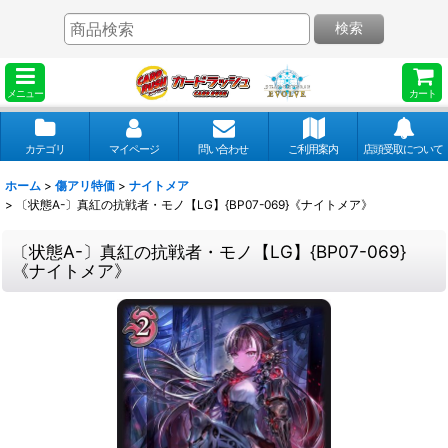
検索
メニュー
カート
カテゴリ
マイページ
問い合わせ
ご利用案内
店頭受取について
ホーム
>
傷アリ特価
>
ナイトメア
>
〔状態A-〕真紅の抗戦者・モノ【LG】{BP07-069}《ナイトメア》
〔状態A-〕真紅の抗戦者・モノ【LG】{BP07-069}
《ナイトメア》