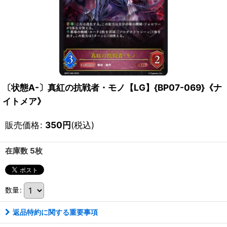
〔状態A-〕真紅の抗戦者・モノ【LG】{BP07-069}《ナ
イトメア》
販売価格
:
350
円
(税込)
在庫数 5枚
数量
:
返品特約に関する重要事項