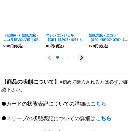
〔状態A-〕禁絶の腕・
マシンエンジェル
禁絶の腕・ニコラ
ニコラ(EVOLVE)【SR】
【GR】{BP07-106}《ニ
【SR】{BP07-076}《ナ
{BP07-077}《ナイトメ
ュートラル》
イトメア》
260
円
(税込)
80
円
(税込)
120
円
(税込)
ア》
【商品の状態について】
※初めて購入される方は必ずご確
認下さい。
●カードの状態表記についての詳細は
こちら
●スリーブの状態表記についての詳細は
こちら