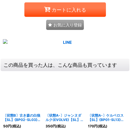
カートに入れる
お気に入り登録
この商品を買った人は、こんな商品も買っています
〔状態B〕古き森の白狼
〔状態A-〕ジャンヌダ
〔状態A-〕ケルベロス
【SL】{BP02-SL03}
ルク(EVOLVE)【SL】
【SL】{BP01-SL13}
《エルフ》
{BP01-SL18}《ビショッ
《ナイトメア》
50
円
(税込)
350
円
(税込)
170
円
(税込)
プ》