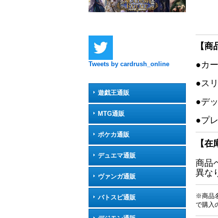
【商
●カ
Tweets by cardrush_online
●ス
遊戯王通販
●デ
MTG通販
●プ
ポケカ通販
【在
デュエマ通販
商品
異な
ヴァンガ通販
※商品
バトスピ通販
で購入