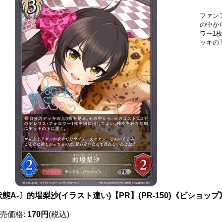
ファン
の中か
ワー1
ッキの
態A-〕的場梨沙(イラスト違い)【PR】{PR-150}《ビショップ
売価格
:
170円
(税込)