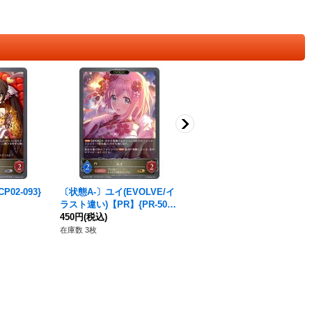
02-093}
〔状態A-〕ユイ(EVOLVE/イ
的場梨沙【SR・プレミア
ラスト違い)【PR】{PR-500}
ム】{CP02-P75}《ビショッ
《ビショップ》
450円
(税込)
プ》
180円
(税込)
在庫数 3枚
在庫数 10枚