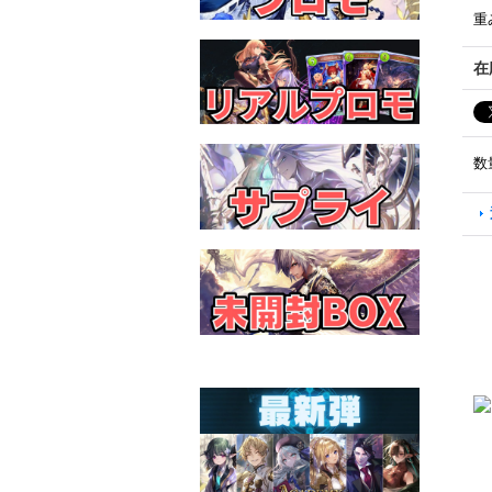
重
在
数