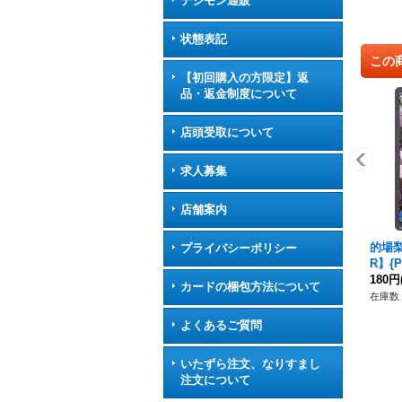
デジモン通販
状態表記
この
【初回購入の方限定】返
品・返金制度について
店頭受取について
求人募集
店舗案内
的場梨
プライバシーポリシー
R】{
180円
カードの梱包方法について
在庫数 
よくあるご質問
いたずら注文、なりすまし
注文について