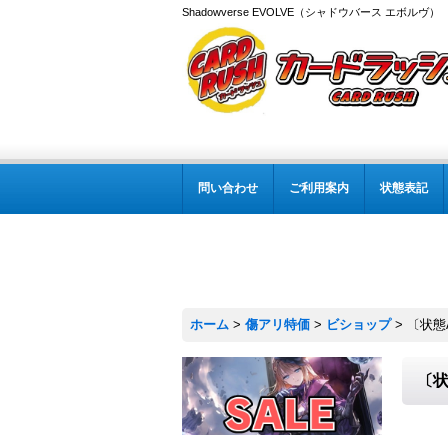
Shadowverse EVOLVE（シャドウバース エボルヴ
問い合わせ
ご利用案内
状態表記
ホーム
>
傷アリ特価
>
ビショップ
>
〔状態
〔状