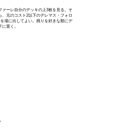
ファーレ自分のデッキの上3枚を見る。そ
ら、元のコスト2以下のデレマス・フォロ
枚を場に出してよい。残りを好きな順にデ
下に置く。
》