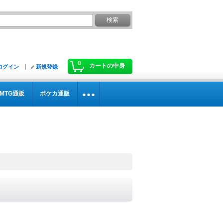
0
カートの中身
ログイン
新規登録
MTG通販
ポケカ通販
》