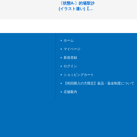
〔状態A-〕的場梨沙
(イラスト違い)【P
R】{PR-150}《ビシ
ョップ》
ホーム
マイページ
新規登録
ログイン
ショッピングカート
【初回購入の方限定】返品・返金制度について
店舗案内