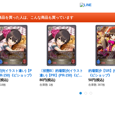
商品を買った人は、こんな商品も買っています
沙(イラスト違い)【P
〔状態B〕的場梨沙(イラスト
的場梨沙【SR】{CP
PR-150}《ビショップ》
違い)【PR】{PR-150}《ビシ
《ビショップ》
(税込)
ョップ》
80円
(税込)
50円
(税込)
18枚
在庫数 1枚
在庫数 387枚