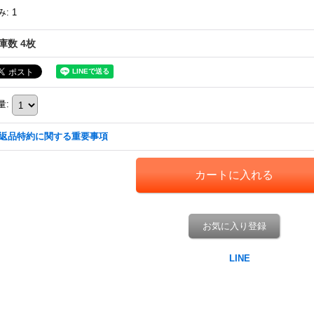
み
:
1
庫数 4枚
量
:
返品特約に関する重要事項
お気に入り登録