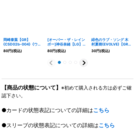
岡崎泰葉【GR】
[オーバー・ザ・レイン
緋色のラブ・ソング 木
{CSD02b-004}《ウィ
ボー]神谷奈緒【LG】
村夏樹(EVOLVE)【GR】
ッチ》
{CSD02b-002}《ロイ
{ECP02-056}《ナイト
80
円
(税込)
80
円
(税込)
30
円
(税込)
ヤル》
メア》
【商品の状態について】
※初めて購入される方は必ずご確
認下さい。
●カードの状態表記についての詳細は
こちら
●スリーブの状態表記についての詳細は
こちら