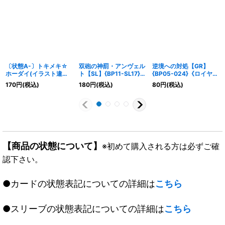
〔状態A-〕トキメキ☆
双砲の神罰・アンヴェル
逆境への対処【GR】
ホーダイ(イラスト違い)
ト【SL】{BP11-SL17}
{BP05-024}《ロイヤ
【PR】{PR-145}《ロイ
《ビショップ》
ル》
170
円
(税込)
180
円
(税込)
80
円
(税込)
ヤル》
【商品の状態について】
※初めて購入される方は必ずご確
認下さい。
●カードの状態表記についての詳細は
こちら
●スリーブの状態表記についての詳細は
こちら