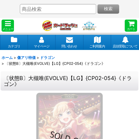
検索
メニュー
カート
カテゴリ
マイページ
問い合わせ
ご利用案内
店頭受取について
ホーム
>
傷アリ特価
>
ドラゴン
>
〔状態B〕大槻唯(EVOLVE)【LG】{CP02-054}《ドラゴン》
〔状態B〕大槻唯(EVOLVE)【LG】{CP02-054}《ドラ
ゴン》