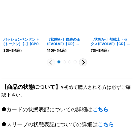
パッションペンダント
〔状態A-〕血統の王
〔状態A-〕獣戦士・セ
(トークン)【-】{CP02-
(EVOLVE)【GR】
タス(EVOLVE)【GR】
T08}《ニュートラル》
{BP09-073}《ナイトメ
{BP07-006}《エルフ》
30
円
(税込)
110
円
(税込)
70
円
(税込)
ア》
【商品の状態について】
※初めて購入される方は必ずご確
認下さい。
●カードの状態表記についての詳細は
こちら
●スリーブの状態表記についての詳細は
こちら