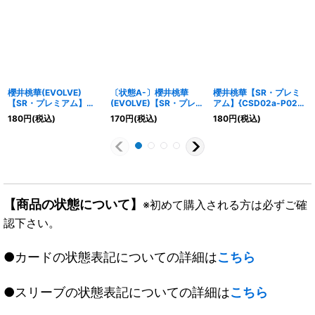
櫻井桃華(EVOLVE)
〔状態A-〕櫻井桃華
櫻井桃華【SR・プレミ
【SR・プレミアム】
(EVOLVE)【SR・プレミ
アム】{CSD02a-P02}
{CSD02a-P03}《エル
アム】{CSD02a-P03}
《エルフ》
180
円
(税込)
170
円
(税込)
180
円
(税込)
フ》
《エルフ》
【商品の状態について】
※初めて購入される方は必ずご確
認下さい。
●カードの状態表記についての詳細は
こちら
●スリーブの状態表記についての詳細は
こちら