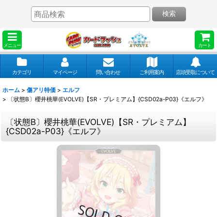
検索
メニュー
カート
カテゴリ
マイページ
問い合わせ
ご利用案内
店頭受取について
ホーム
>
傷アリ特価
>
エルフ
>
〔状態B〕櫻井桃華(EVOLVE)【SR・プレミアム】{CSD02a-P03}《エルフ》
〔状態B〕櫻井桃華(EVOLVE)【SR・プレミアム】
{CSD02a-P03}《エルフ》