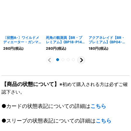
〔状態A-〕ワイルドメ
死角の観測員【BR・プ
アクアネレイド【BR・
ディエーター・ガンマ
レミアム】{BP18-P14}
プレミアム】{BP04-
【SL】{BP18-SL07}
《ロイヤル》
P20}《ドラゴン》
260
円
(税込)
280
円
(税込)
180
円
(税込)
《ロイヤル》
【商品の状態について】
※初めて購入される方は必ずご確
認下さい。
●カードの状態表記についての詳細は
こちら
●スリーブの状態表記についての詳細は
こちら