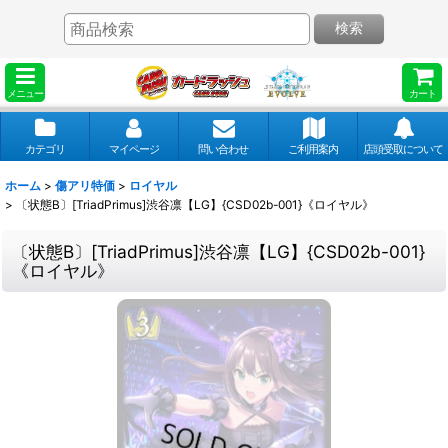
検索
メニュー
カート
カテゴリ
マイページ
問い合わせ
ご利用案内
店頭受取について
ホーム
>
傷アリ特価
>
ロイヤル
>
〔状態B〕[TriadPrimus]渋谷凛【LG】{CSD02b-001}《ロイヤル》
〔状態B〕[TriadPrimus]渋谷凛【LG】{CSD02b-001}
《ロイヤル》