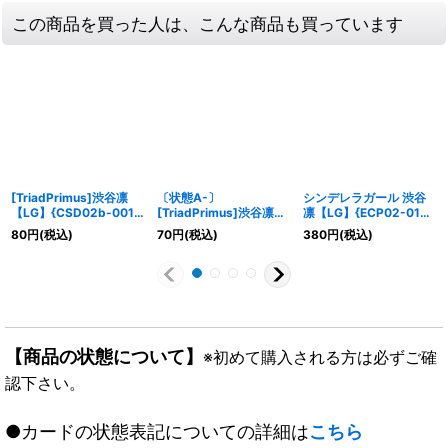
この商品を買った人は、こんな商品も買っています
[TriadPrimus]渋谷凛
〔状態A-〕
シンデレラガール 渋谷
【LG】{CSD02b-001}
[TriadPrimus]渋谷凛
凛【LG】{ECP02-012}
《ロイヤル》
【LG】{CSD02b-001}
《ロイヤル》
80
円
(税込)
70
円
(税込)
380
円
(税込)
《ロイヤル》
【商品の状態について】
※初めて購入される方は必ずご確
認下さい。
●カードの状態表記についての詳細は
こちら