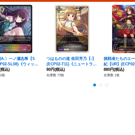
A-〕一ノ瀬志希【S
つはものの道 依田芳乃【-】
挑戦者たちのエー
P02-SL08}《ウィッ
{ECP02-T11}《ニュートラ
紀【UR】{ECP02
(税込)
ル》
80円
(税込)
ルフ》
880円
(税込)
2枚
在庫数 73枚
在庫数 1枚