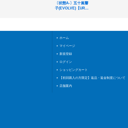
〔状態A-〕五十嵐響
子(EVOLVE)【UR】
{CP02-U03}《ロイ
ヤル》
ホーム
マイページ
新規登録
ログイン
ショッピングカート
【初回購入の方限定】返品・返金制度について
店舗案内