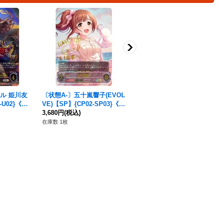
ル 姫川友
〔状態A-〕五十嵐響子(EVOL
五十嵐響子(EVOLVE)【SP】
-U02}《エ
VE)【SP】{CP02-SP03}《ロ
{CP02-SP03}《ロイヤル》
イヤル》
3,680円
(税込)
3,980円
(税込)
在庫数 1枚
在庫数 2枚