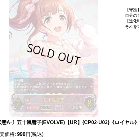
【守護
自分の
【進化
それを
態A-〕五十嵐響子(EVOLVE)【UR】{CP02-U03}《ロイヤル
売価格
:
990円
(税込)