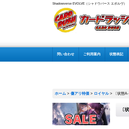
Shadowverse EVOLVE（シャドウバース エボルヴ
問い合わせ
ご利用案内
状態表記
ホーム
>
傷アリ特価
>
ロイヤル
>
〔状態A-
〔状