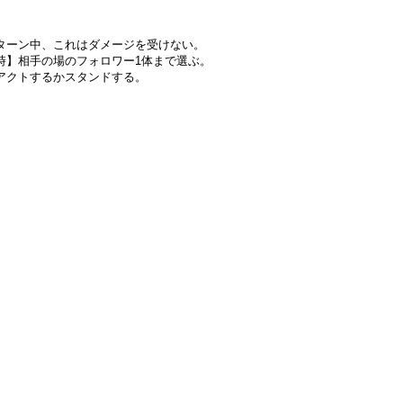
】
ターン中、これはダメージを受けない。
時】相手の場のフォロワー1体まで選ぶ。
アクトするかスタンドする。
》