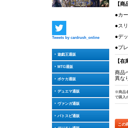
【商
●カ
●ス
●デ
Tweets by cardrush_online
●プ
遊戯王通販
【在
MTG通販
商品
異な
ポケカ通販
デュエマ通販
※商品
で購入
ヴァンガ通販
バトスピ通販
この