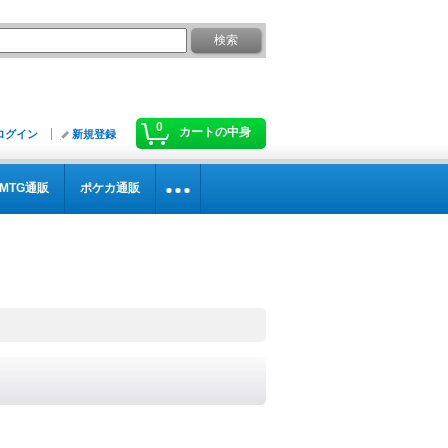
0
カートの中身
ログイン
新規登録
MTG通販
ポケカ通販