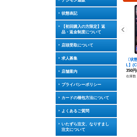
デジモン通販
状態表記
【初回購入の方限定】返
品・返金制度について
店頭受取について
求人募集
〔状態
L】{C
チ》
350円
店舗案内
在庫数 
プライバシーポリシー
カードの梱包方法について
よくあるご質問
いたずら注文、なりすまし
注文について