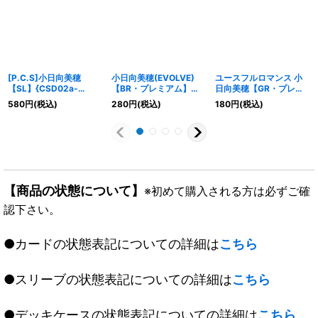
[P.C.S]小日向美穂
小日向美穂(EVOLVE)
ユースフルロマンス 小
【SL】{CSD02a-
【BR・プレミアム】
日向美穂【GR・プレミ
SL03}《ロイヤル》
{CP02-P27}《ロイヤ
アム】{ECP02-P12}
580
円
(税込)
280
円
(税込)
180
円
(税込)
ル》
《ロイヤル》
【商品の状態について】
※初めて購入される方は必ずご確
認下さい。
●カードの状態表記についての詳細は
こちら
●スリーブの状態表記についての詳細は
こちら
●デッキケースの状態表記についての詳細は
こちら