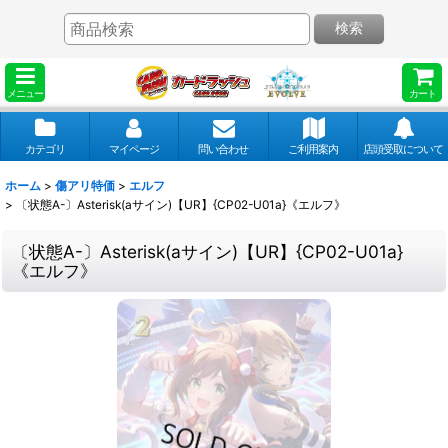
検索
メニュー
カート
カテゴリ
マイページ
問い合わせ
ご利用案内
店頭受取について
ホーム
>
傷アリ特価
>
エルフ
>
〔状態A-〕Asterisk(aサイン)【UR】{CP02-U01a}《エルフ》
〔状態A-〕Asterisk(aサイン)【UR】{CP02-U01a}
《エルフ》