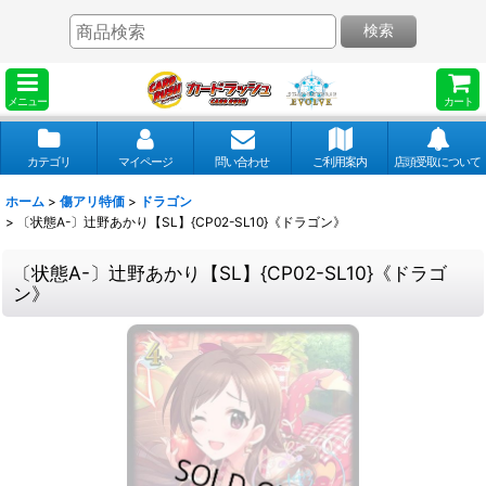
検索
メニュー
カート
カテゴリ
マイページ
問い合わせ
ご利用案内
店頭受取について
ホーム
>
傷アリ特価
>
ドラゴン
>
〔状態A-〕辻野あかり【SL】{CP02-SL10}《ドラゴン》
〔状態A-〕辻野あかり【SL】{CP02-SL10}《ドラゴ
ン》