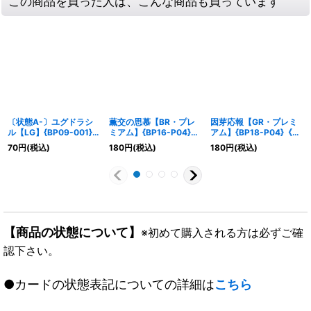
この商品を買った人は、こんな商品も買っています
〔状態A-〕ユグドラシ
薫交の思慕【BR・プレ
因芽応報【GR・プレミ
ル【LG】{BP09-001}
ミアム】{BP16-P04}
アム】{BP18-P04}《エ
《エルフ》
《エルフ》
ルフ》
70
円
(税込)
180
円
(税込)
180
円
(税込)
【商品の状態について】
※初めて購入される方は必ずご確
認下さい。
●カードの状態表記についての詳細は
こちら