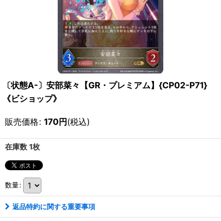
〔状態A-〕安部菜々【GR・プレミアム】{CP02-P71}
《ビショップ》
販売価格
:
170
円
(税込)
在庫数 1枚
数量
:
返品特約に関する重要事項