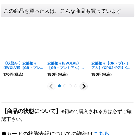
この商品を買った人は、こんな商品も買っています
〔状態A-〕安部菜々
安部菜々(EVOLVE)
安部菜々【GR・プレミ
(EVOLVE)【GR・プレミ
【GR・プレミアム】
アム】{CP02-P71}《ビ
アム】{CP02-P72}《ビ
{CP02-P72}《ビショッ
ショップ》
170
円
(税込)
180
円
(税込)
180
円
(税込)
ショップ》
プ》
【商品の状態について】
※初めて購入される方は必ずご確
認下さい。
●カードの状態表記についての詳細は
こちら