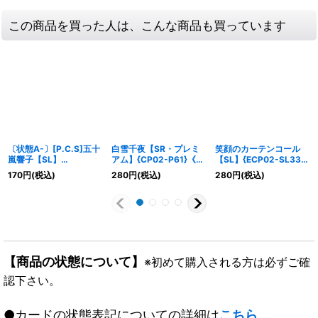
この商品を買った人は、こんな商品も買っています
〔状態A-〕[P.C.S]五十
白雪千夜【SR・プレミ
笑顔のカーテンコール
嵐響子【SL】
アム】{CP02-P61}《ナ
【SL】{ECP02-SL33}
{CSD02a-SL02}《ロイ
イトメア》
《ニュートラル》
170
円
(税込)
280
円
(税込)
280
円
(税込)
ヤル》
【商品の状態について】
※初めて購入される方は必ずご確
認下さい。
●カードの状態表記についての詳細は
こちら