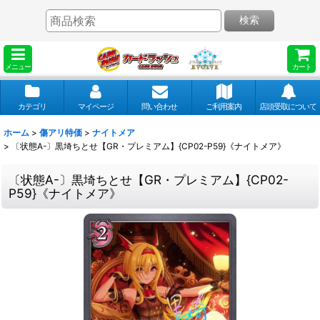
検索
メニュー
カート
カテゴリ
マイページ
問い合わせ
ご利用案内
店頭受取について
ホーム
>
傷アリ特価
>
ナイトメア
>
〔状態A-〕黒埼ちとせ【GR・プレミアム】{CP02-P59}《ナイトメア》
〔状態A-〕黒埼ちとせ【GR・プレミアム】{CP02-
P59}《ナイトメア》