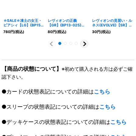
☆SALE☆凍土の女王・
レヴィオンの正義
レヴィオンの見習い・ル
ピアシィ【LG】{BP15-
【GR】{BP13-025}
ネス(EVOLVE)【SR】
004}《エルフ》
《ロイヤル》
{BP13-027}《ロイヤ
780
円
(税込)
80
円
(税込)
30
円
(税込)
ル》
【商品の状態について】
※初めて購入される方は必ずご確
認下さい。
●カードの状態表記についての詳細は
こちら
●スリーブの状態表記についての詳細は
こちら
●デッキケースの状態表記についての詳細は
こちら