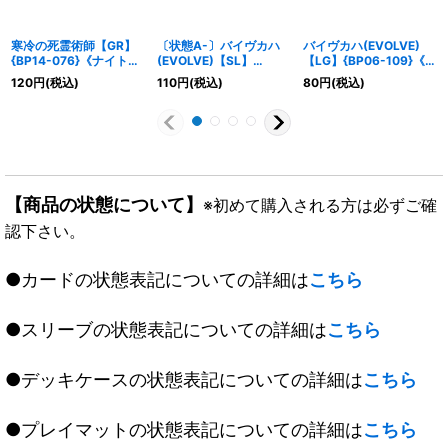
寒冷の死霊術師【GR】
〔状態A-〕バイヴカハ
バイヴカハ(EVOLVE)
{BP14-076}《ナイトメ
(EVOLVE)【SL】
【LG】{BP06-109}《ニ
ア》
{BP06-SL21}《ニュー
ュートラル》
120
円
(税込)
110
円
(税込)
80
円
(税込)
トラル》
【商品の状態について】
※初めて購入される方は必ずご確
認下さい。
●カードの状態表記についての詳細は
こちら
●スリーブの状態表記についての詳細は
こちら
●デッキケースの状態表記についての詳細は
こちら
●プレイマットの状態表記についての詳細は
こちら