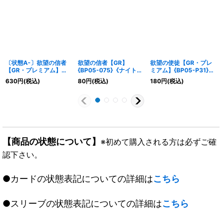
〔状態A-〕欲望の信者
欲望の信者【GR】
欲望の使徒【GR・プレ
【GR・プレミアム】
{BP05-075}《ナイトメ
ミアム】{BP05-P31}
{BP05-P34}《ナイトメ
ア》
《ナイトメア》
630
円
(税込)
80
円
(税込)
180
円
(税込)
ア》
【商品の状態について】
※初めて購入される方は必ずご確
認下さい。
●カードの状態表記についての詳細は
こちら
●スリーブの状態表記についての詳細は
こちら