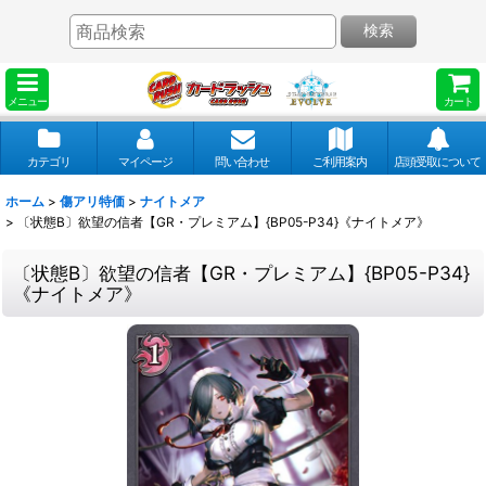
検索
メニュー
カート
カテゴリ
マイページ
問い合わせ
ご利用案内
店頭受取について
ホーム
>
傷アリ特価
>
ナイトメア
>
〔状態B〕欲望の信者【GR・プレミアム】{BP05-P34}《ナイトメア》
〔状態B〕欲望の信者【GR・プレミアム】{BP05-P34}
《ナイトメア》