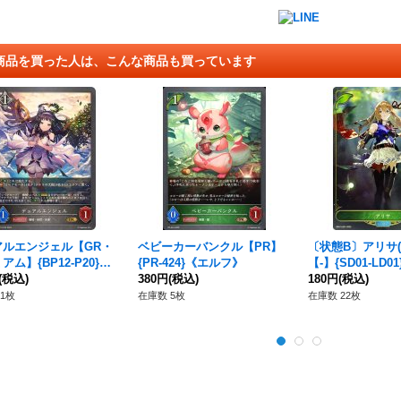
商品を買った人は、こんな商品も買っています
アルエンジェル【GR・
ベビーカーバンクル【PR】
〔状態B〕アリサ(
アム】{BP12-P20}
{PR-424}《エルフ》
【-】{SD01-LD0
ュートラル》
(税込)
380円
(税込)
フ》
180円
(税込)
1枚
在庫数 5枚
在庫数 22枚