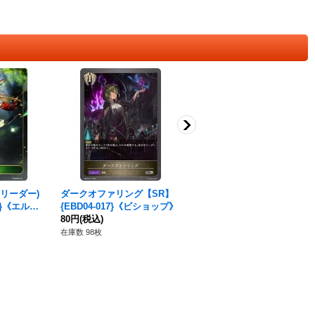
リーダー)
ダークオファリング【SR】
宿命の狐火・セッカ【SL】
1}《エル
{EBD04-017}《ビショップ》
{BP13-SL01}《エルフ》
80円
(税込)
1,980円
(税込)
在庫数 98枚
在庫数 4枚