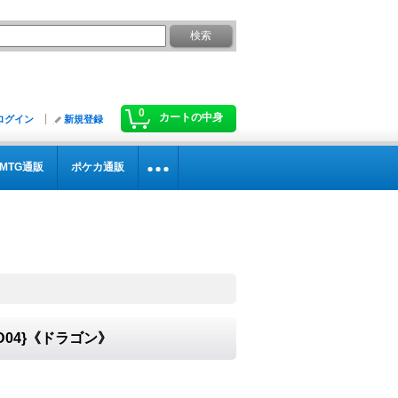
0
カートの中身
ログイン
新規登録
MTG通販
ポケカ通販
D04}《ドラゴン》