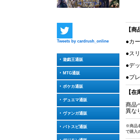
【商
●カ
Tweets by cardrush_online
●ス
遊戯王通販
●デ
MTG通販
●プ
ポケカ通販
【在
デュエマ通販
商品
異な
ヴァンガ通販
※商品
バトスピ通販
で購入