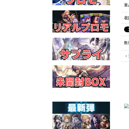
重
在
数