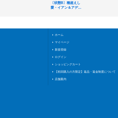
〔状態B〕種超えし
愛・イアン＆アデー
ル(リーダー)【-】{B
P05-LD04}《ドラゴ
ン》
ホーム
マイページ
新規登録
ログイン
ショッピングカート
【初回購入の方限定】返品・返金制度について
店舗案内