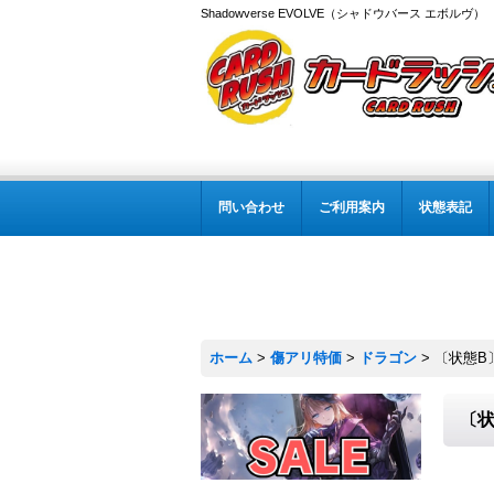
Shadowverse EVOLVE（シャドウバース エボルヴ
問い合わせ
ご利用案内
状態表記
ホーム
>
傷アリ特価
>
ドラゴン
>
〔状態B〕
〔状