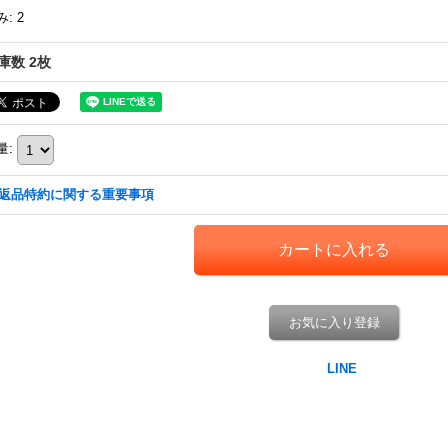
み
:
2
庫数 2枚
量
:
返品特約に関する重要事項
お気に入り登録