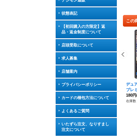
デジモン通販
状態表記
この
【初回購入の方限定】返
品・返金制度について
店頭受取について
求人募集
店舗案内
デュ
プライバシーポリシー
プレミ
《ニ
180円
カードの梱包方法について
在庫数 
よくあるご質問
いたずら注文、なりすまし
注文について