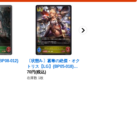
08-012}
〔状態A-〕簒奪の絶傑・オク
楽園への来訪【SR】{BP14-1
トリス【LG】{BP05-018}
15}《ニュートラル》
《ロイヤル》
70円
(税込)
80円
(税込)
在庫数 1枚
在庫数 68枚