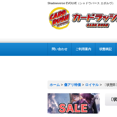
Shadowverse EVOLVE（シャドウバース エボルヴ
問い合わせ
ご利用案内
状態表記
ホーム
>
傷アリ特価
>
ロイヤル
>
〔状態B
〔状