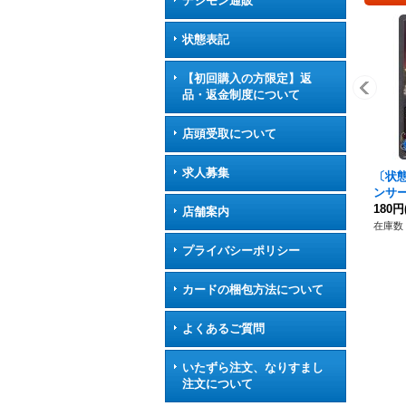
デジモン通販
状態表記
【初回購入の方限定】返
品・返金制度について
店頭受取について
求人募集
〔状
ンサー
R】{
180円
店舗案内
ア》
在庫数 
プライバシーポリシー
カードの梱包方法について
よくあるご質問
いたずら注文、なりすまし
注文について