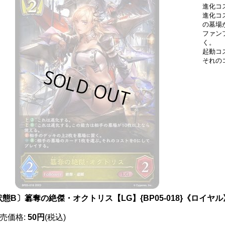
進化コ
進化コ
の墓場
ファン
く。
起動コ
それの
状態B〕簒奪の絶傑・オクトリス【LG】{BP05-018}《ロイヤル
売価格
:
50円
(税込)