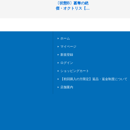
〔状態B〕簒奪の絶
傑・オクトリス【L
G】{BP05-018}《ロ
イヤル》
ホーム
マイページ
新規登録
ログイン
ショッピングカート
【初回購入の方限定】返品・返金制度について
店舗案内