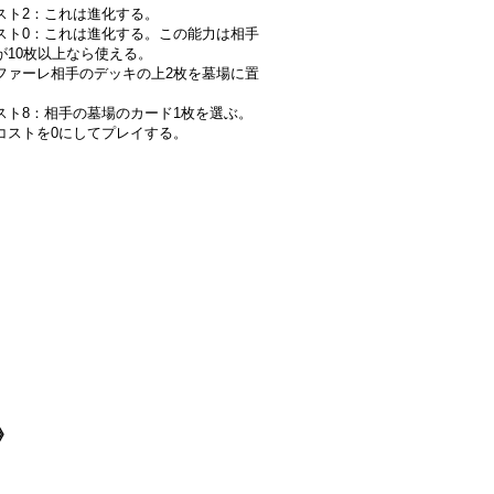
スト2：これは進化する。
スト0：これは進化する。この能力は相手
が10枚以上なら使える。
ファーレ相手のデッキの上2枚を墓場に置
スト8：相手の墓場のカード1枚を選ぶ。
コストを0にしてプレイする。
》