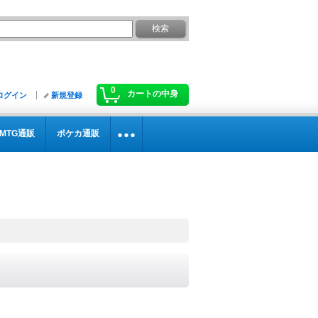
0
カートの中身
ログイン
新規登録
MTG通販
ポケカ通販
》