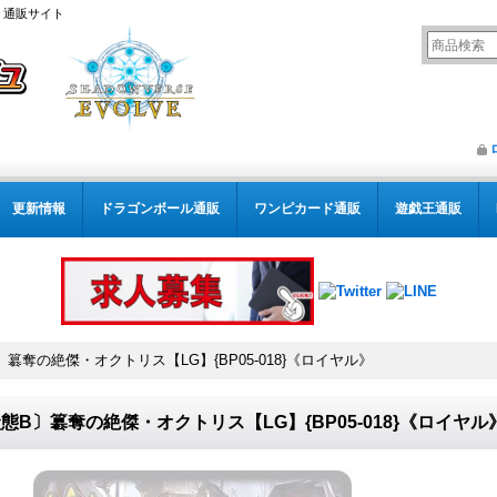
） 通販サイト
更新情報
ドラゴンボール通販
ワンピカード通販
遊戯王通販
〕簒奪の絶傑・オクトリス【LG】{BP05-018}《ロイヤル》
態B〕簒奪の絶傑・オクトリス【LG】{BP05-018}《ロイヤル