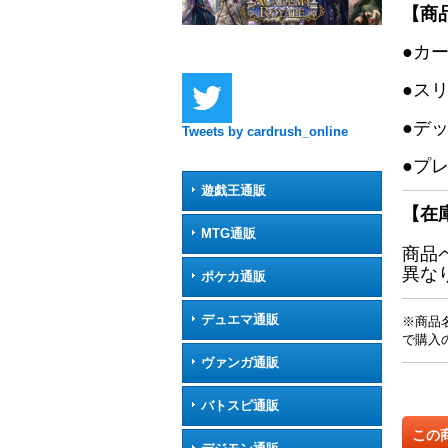
【商
●カ
●ス
●デ
Tweets by cardrush_online
●プ
遊戯王通販
【在
MTG通販
商品
異な
ポケカ通販
デュエマ通販
※商品
で購入
ヴァンガ通販
バトスピ通販
この