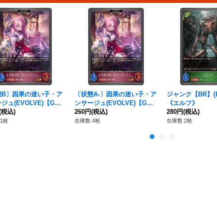
態B〕因果の迷い子・ア
〔状態A-〕因果の迷い子・ア
ジャンク【BR】{BP
ジュ(EVOLVE)【G
ンサージュ(EVOLVE)【G
《エルフ》
BP14-075}《ナイトメ
(税込)
R】{BP14-075}《ナイトメ
260円
(税込)
280円
(税込)
ア》
1枚
在庫数 4枚
在庫数 2枚