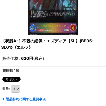
〔状態A-〕不殺の絶傑・エズディア【SL】{BP05-
SL01}《エルフ》
販売価格
:
630
円
(税込)
在庫数 1枚
数量
:
返品特約に関する重要事項