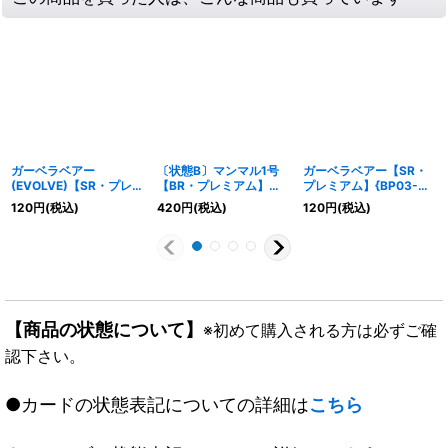
ガーベラベアー
〔状態B〕マンマル1号
ガーベラベアー【SR・
(EVOLVE)【SR・プレミ
【BR・プレミアム】
プレミアム】{BP03-
アム】{BP03-P03}《エ
{BP12-P15}《ナイトメ
P02}《エルフ》
120
円
(税込)
420
円
(税込)
120
円
(税込)
ルフ》
ア》
【商品の状態について】
※初めて購入される方は必ずご確
認下さい。
●カードの状態表記についての詳細は
こちら