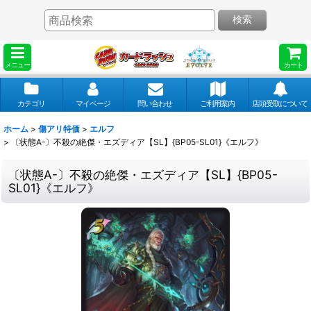
検索
メニュー
カート
カテゴリ
マイページ
問い合わせ
ご利用案内
店頭受取について
ホーム
>
傷アリ特価
>
エルフ
>
〔状態A-〕不殺の絶傑・エズディア【SL】{BP05-SL01}《エルフ》
〔状態A-〕不殺の絶傑・エズディア【SL】{BP05-
SL01}《エルフ》