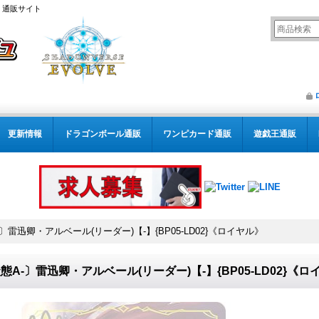
） 通販サイト
更新情報
ドラゴンボール通販
ワンピカード通販
遊戯王通販
〕雷迅卿・アルベール(リーダー)【-】{BP05-LD02}《ロイヤル》
態A-〕雷迅卿・アルベール(リーダー)【-】{BP05-LD02}《ロ