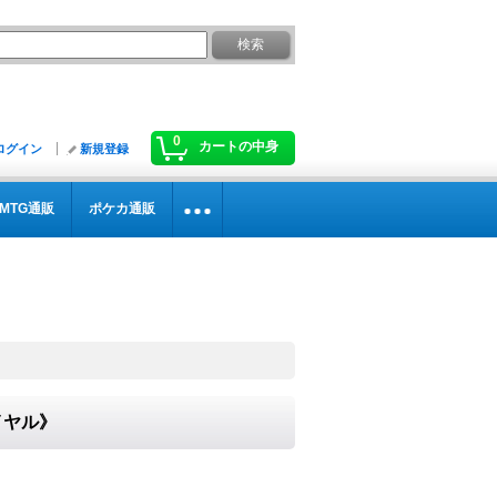
0
カートの中身
ログイン
新規登録
MTG通販
ポケカ通販
イヤル》