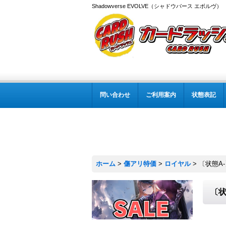
Shadowverse EVOLVE（シャドウバース エボルヴ
問い合わせ
ご利用案内
状態表記
ホーム
>
傷アリ特価
>
ロイヤル
>
〔状態A-
〔状