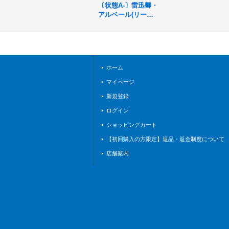
〔状態A-〕雷迅卿・
アルベール(リーダ
ー)【-】{BP05-LD0
2}《ロイヤル》
ホーム
マイページ
新規登録
ログイン
ショッピングカート
【初回購入の方限定】返品・返金制度について
店舗案内