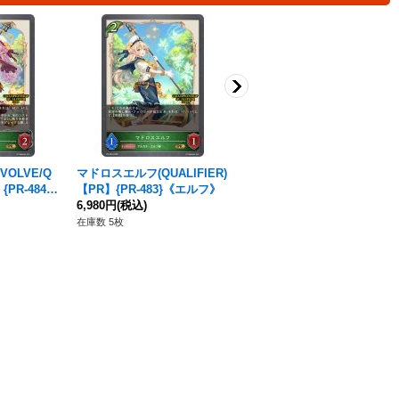
OLVE/Q
マドロスエルフ(QUALIFIER)
剪定の咎人・マガチヨ(EVOL
{PR-484}
【PR】{PR-483}《エルフ》
VE)【SL】{BP19-SL02}《エ
6,980円
(税込)
ルフ》
1,780円
(税込)
在庫数 5枚
在庫数 12枚