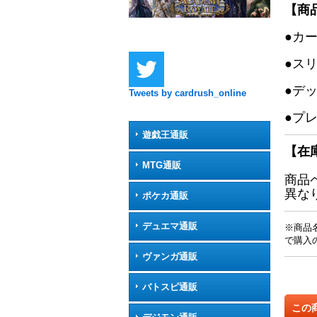
【商
●カ
●ス
●デ
Tweets by cardrush_online
●プ
遊戯王通販
【在
MTG通販
商品
異な
ポケカ通販
デュエマ通販
※商品
で購入
ヴァンガ通販
バトスピ通販
この