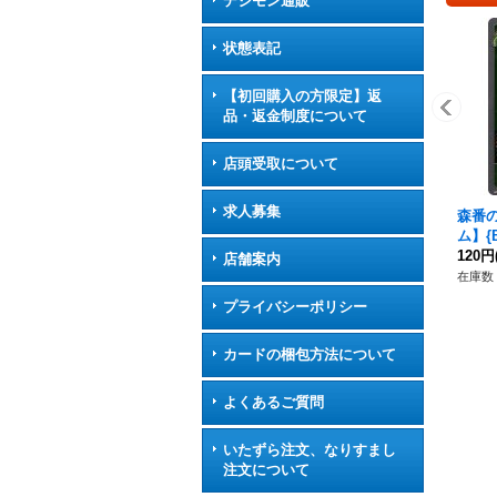
デジモン通販
状態表記
【初回購入の方限定】返
品・返金制度について
店頭受取について
求人募集
森番
ム】{
120円
店舗案内
在庫数 
プライバシーポリシー
カードの梱包方法について
よくあるご質問
いたずら注文、なりすまし
注文について