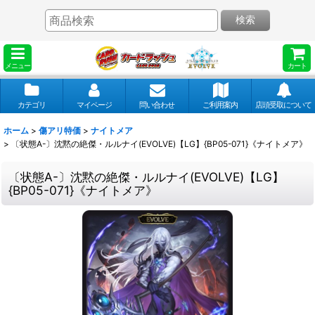
検索
メニュー
カート
カテゴリ
マイページ
問い合わせ
ご利用案内
店頭受取について
ホーム
>
傷アリ特価
>
ナイトメア
>
〔状態A-〕沈黙の絶傑・ルルナイ(EVOLVE)【LG】{BP05-071}《ナイトメア》
〔状態A-〕沈黙の絶傑・ルルナイ(EVOLVE)【LG】
{BP05-071}《ナイトメア》