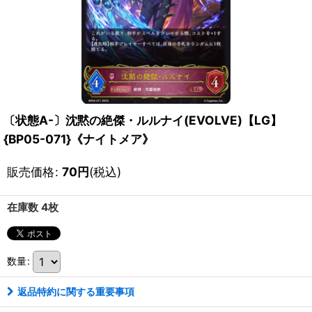
〔状態A-〕沈黙の絶傑・ルルナイ(EVOLVE)【LG】
{BP05-071}《ナイトメア》
販売価格
:
70
円
(税込)
在庫数 4枚
数量
:
返品特約に関する重要事項