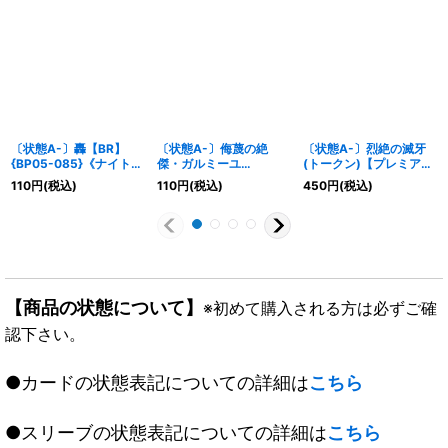
〔状態A-〕轟【BR】
〔状態A-〕侮蔑の絶
〔状態A-〕烈絶の滅牙
{BP05-085}《ナイトメ
傑・ガルミーユ
(トークン)【プレミア
ア》
(EVOLVE)【LG】
ム】{BP15-PR13}《ド
110
円
(税込)
110
円
(税込)
450
円
(税込)
{BP20-R09}《ドラゴ
ラゴン》
ン》
【商品の状態について】
※初めて購入される方は必ずご確
認下さい。
●カードの状態表記についての詳細は
こちら
●スリーブの状態表記についての詳細は
こちら