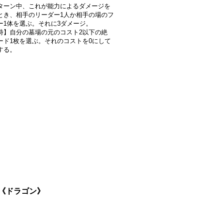
ターン中、これが能力によるダメージを
とき、相手のリーダー1人か相手の場のフ
ー1体を選ぶ。それに3ダメージ。
時】自分の墓場の元のコスト2以下の絶
ード1枚を選ぶ。それのコストを0にして
する。
3}《ドラゴン》