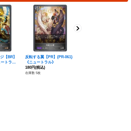
ジ【BR】
反転する翼【PR】{PR-061}
〔状態A-〕ピースキーパー・
ニュートラ
《ニュートラル》
ヴィンセント(EVOLVE)【L
180円
(税込)
G】{BP11-036}《ウィッチ》
350円
(税込)
在庫数 5枚
在庫数 4枚