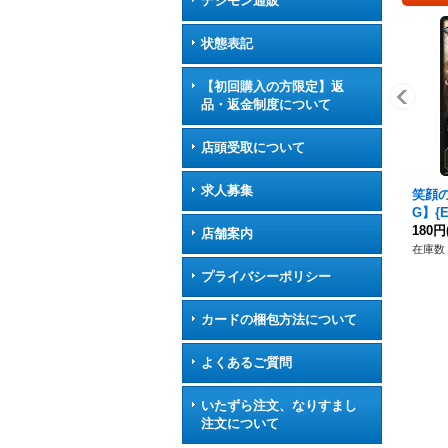
デジモン通販
状態表記
【初回購入の方限定】返
品・返金制度について
店頭受取について
求人募集
笑顔
G】{
ラル
180円
店舗案内
在庫数 
プライバシーポリシー
カードの梱包方法について
よくあるご質問
いたずら注文、なりすまし
注文について