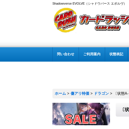
Shadowverse EVOLVE（シャドウバース エボルヴ
問い合わせ
ご利用案内
状態表記
ホーム
>
傷アリ特価
>
ドラゴン
>
〔状態A-
〔状