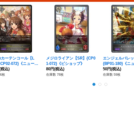
のカーテンコール【L
メジロライアン【SR】{CP0
エンジェルバレッ
ECP02-072}《ニュート
1-072}《ビショップ》
{BP01-180}《
》
(税込)
80円
(税込)
ル》
50円
(税込)
6枚
在庫数 78枚
在庫数 59枚