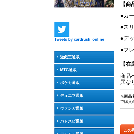
【商
●カ
●ス
●デ
Tweets by cardrush_online
●プ
遊戯王通販
【在
MTG通販
商品
異な
ポケカ通販
デュエマ通販
※商品
で購入
ヴァンガ通販
バトスピ通販
この