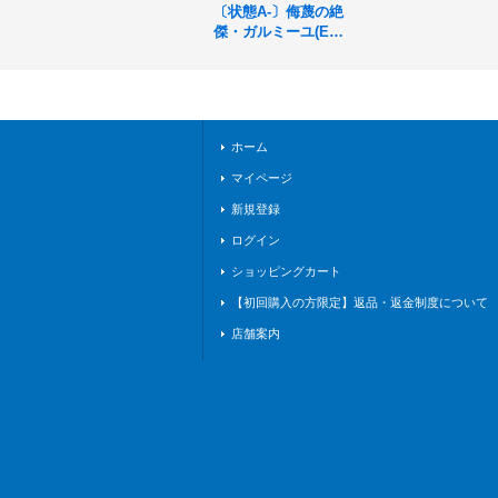
〔状態A-〕侮蔑の絶
傑・ガルミーユ(EV
OLVE)【LG】{BP05
-053}《ドラゴン》
ホーム
マイページ
新規登録
ログイン
ショッピングカート
【初回購入の方限定】返品・返金制度について
店舗案内