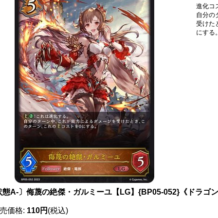
進化コ
自分の
受けた
にする
態A-〕侮蔑の絶傑・ガルミーユ【LG】{BP05-052}《ドラゴ
売価格
:
110円
(税込)