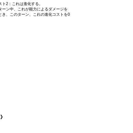
スト2：これは進化する。
ターン中、これが能力によるダメージを
とき、このターン、これの進化コストを0
。
ン》