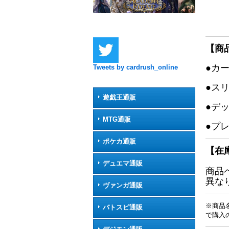
【商
●カ
Tweets by cardrush_online
●ス
遊戯王通販
●デ
MTG通販
●プ
ポケカ通販
【在
デュエマ通販
商品
異な
ヴァンガ通販
※商品
バトスピ通販
で購入