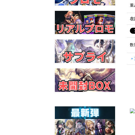
重
在
数