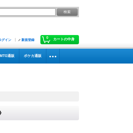
0
カートの中身
ログイン
新規登録
MTG通販
ポケカ通販
》