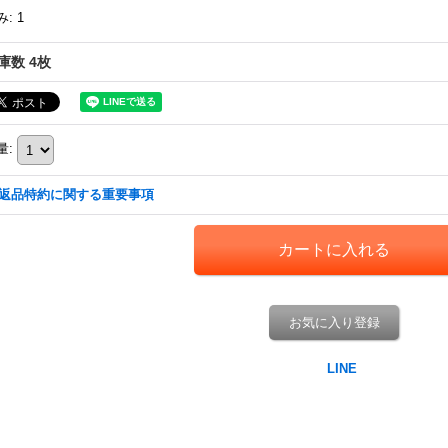
み
:
1
庫数 4枚
量
:
返品特約に関する重要事項
お気に入り登録