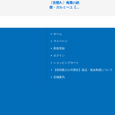
〔状態A-〕侮蔑の絶
傑・ガルミーユ【L
G】{BP05-052}《ド
ラゴン》
ホーム
マイページ
新規登録
ログイン
ショッピングカート
【初回購入の方限定】返品・返金制度について
店舗案内