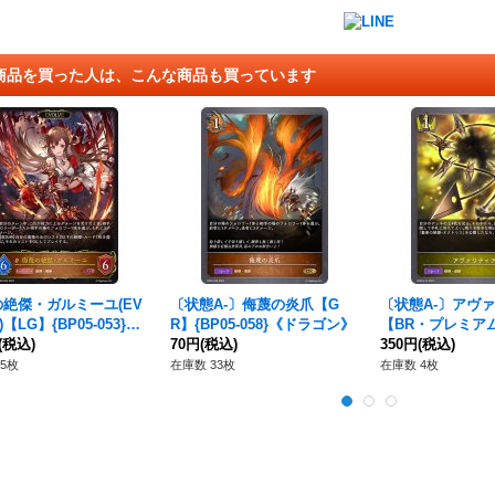
商品を買った人は、こんな商品も買っています
絶傑・ガルミーユ(EV
〔状態A-〕侮蔑の炎爪【G
〔状態A-〕アヴ
)【LG】{BP05-053}
R】{BP05-058}《ドラゴン》
【BR・プレミアム】
ラゴン》
(税込)
70円
(税込)
P14}《ロイヤル
350円
(税込)
5枚
在庫数 33枚
在庫数 4枚