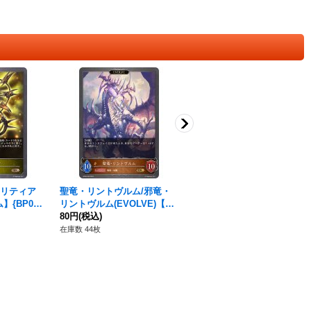
ァリティア
聖竜・リントヴルム/邪竜・
〔状態A-〕烈絶の滅牙(トー
{BP05-
リントヴルム(EVOLVE)【G
クン)【プレミアム】{BP15-
》
R】{BP09-056}《ドラゴン》
80円
(税込)
PR13}《ドラゴン》
450円
(税込)
在庫数 44枚
在庫数 7枚