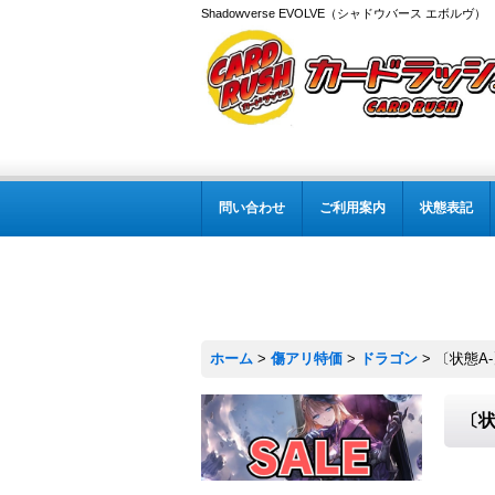
Shadowverse EVOLVE（シャドウバース エボルヴ
問い合わせ
ご利用案内
状態表記
ホーム
>
傷アリ特価
>
ドラゴン
>
〔状態A-
〔状