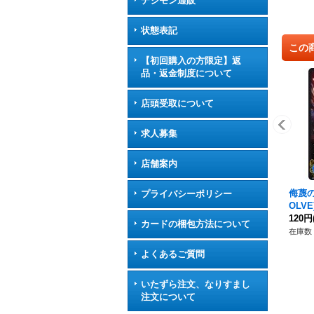
デジモン通販
状態表記
この
【初回購入の方限定】返
品・返金制度について
店頭受取について
求人募集
店舗案内
侮蔑の
プライバシーポリシー
OLVE
《ド
120円
カードの梱包方法について
在庫数 
よくあるご質問
いたずら注文、なりすまし
注文について