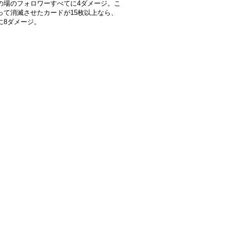
の場のフォロワーすべてに4ダメージ。こ
って消滅させたカードが15枚以上なら、
に8ダメージ。