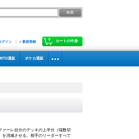
0
カートの中身
ログイン
新規登録
MTG通販
ポケカ通販
ファーレ自分のデッキの上半分（端数切
）を消滅させる。相手のリーダーすべて