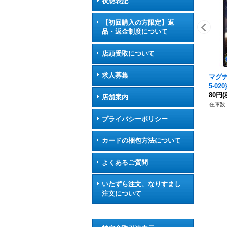
状態表記
【初回購入の方限定】返
品・返金制度について
店頭受取について
求人募集
マグナ
5-0
80円
(
店舗案内
在庫数 
プライバシーポリシー
カードの梱包方法について
よくあるご質問
いたずら注文、なりすまし
注文について