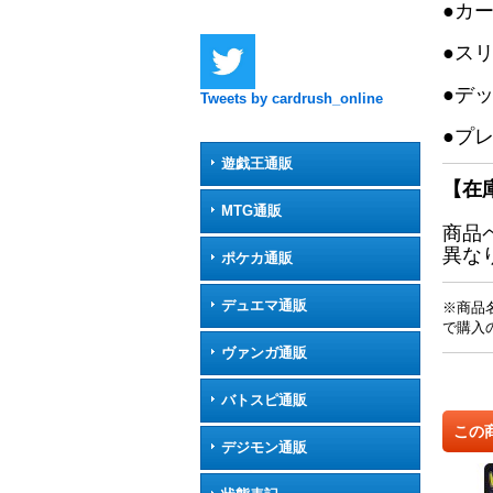
●カ
●ス
●デ
Tweets by cardrush_online
●プ
遊戯王通販
【在
MTG通販
商品
異な
ポケカ通販
デュエマ通販
※商品
で購入
ヴァンガ通販
バトスピ通販
この
デジモン通販