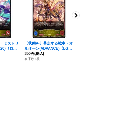
姫・ミストリ
〔状態A-〕暴走する戦車・オ
〔状態A-〕空絶の簒奪・オク
020}《ロイ
ルオーン(ADVANCE)【LG】
トリス【LG】{BP15-020}
{BP10-020}《ロイヤル》
350円
(税込)
《ロイヤル》
350円
(税込)
在庫数 1枚
在庫数 1枚