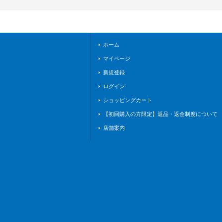
-020}《ロイヤル》
ホーム
マイページ
新規登録
ログイン
ショッピングカート
【初回購入の方限定】返品・返金制度について
店舗案内