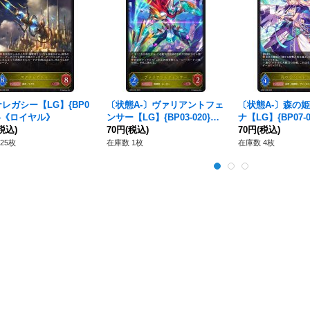
レガシー【LG】{BP0
〔状態A-〕ヴァリアントフェ
〔状態A-〕森の
20}《ロイヤル》
ンサー【LG】{BP03-020}
ナ【LG】{BP07-
税込)
《ロイヤル》
70円
(税込)
ヤル》
70円
(税込)
25枚
在庫数 1枚
在庫数 4枚