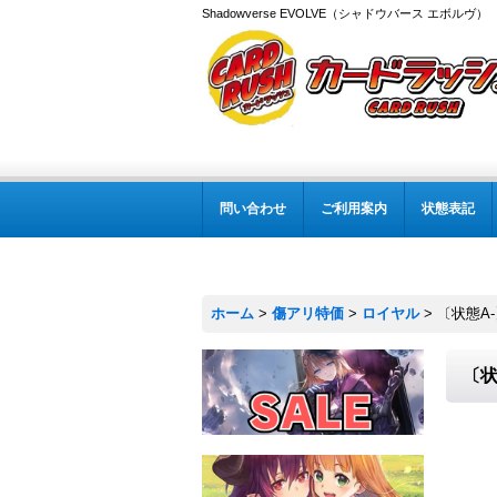
Shadowverse EVOLVE（シャドウバース エボルヴ
問い合わせ
ご利用案内
状態表記
ホーム
>
傷アリ特価
>
ロイヤル
>
〔状態A-
〔状