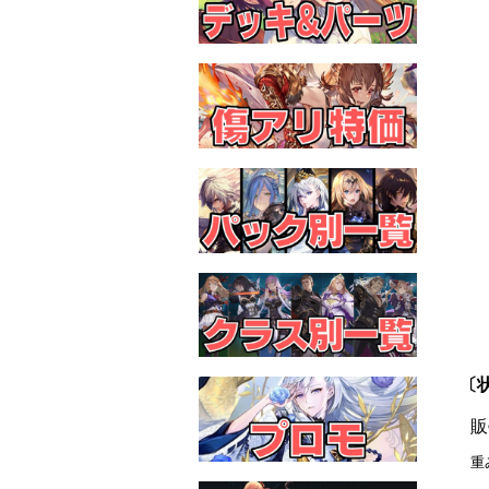
〔状
販
重