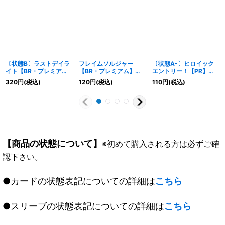
〔状態B〕ラストデイラ
フレイムソルジャー
〔状態A-〕ヒロイック
イト【BR・プレミア
【BR・プレミアム】
エントリー！【PR】
ム】{CP02-P70}《ナイ
{BP02-P10}《ロイヤ
{PR-054}《ロイヤル》
320
円
(税込)
120
円
(税込)
110
円
(税込)
トメア》
ル》
【商品の状態について】
※初めて購入される方は必ずご確
認下さい。
●カードの状態表記についての詳細は
こちら
●スリーブの状態表記についての詳細は
こちら