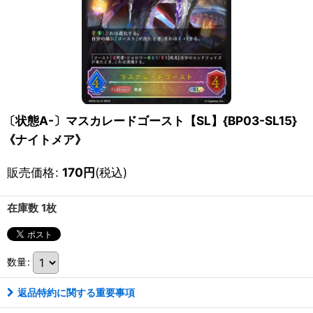
〔状態A-〕マスカレードゴースト【SL】{BP03-SL15}
《ナイトメア》
販売価格
:
170
円
(税込)
在庫数 1枚
数量
:
返品特約に関する重要事項