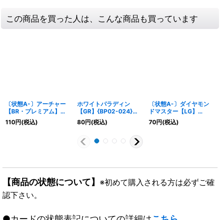
この商品を買った人は、こんな商品も買っています
〔状態A-〕アーチャー
ホワイトパラディン
〔状態A-〕ダイヤモン
【BR・プレミアム】
【GR】{BP02-024}
ドマスター【LG】
{BP01-P03}《エルフ》
《ロイヤル》
{BP03-091}《ビショッ
110
円
(税込)
80
円
(税込)
70
円
(税込)
プ》
【商品の状態について】
※初めて購入される方は必ずご確
認下さい。
●カードの状態表記についての詳細は
こちら