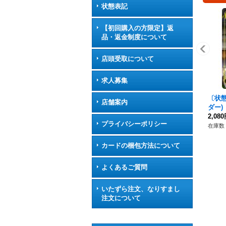
状態表記
【初回購入の方限定】返
品・返金制度について
店頭受取について
求人募集
〔状態
店舗案内
ダー)【
イヤ
2,08
プライバシーポリシー
在庫数 
カードの梱包方法について
よくあるご質問
いたずら注文、なりすまし
注文について