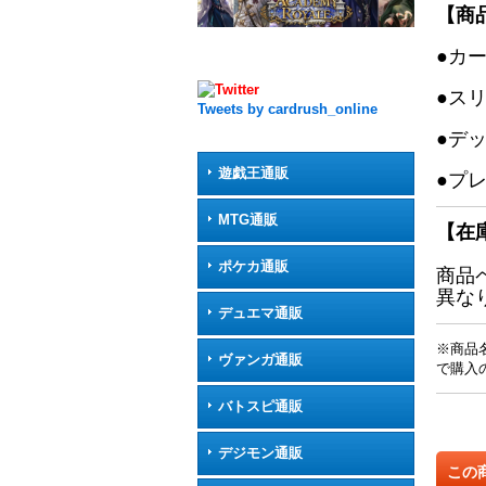
【商
●カ
●ス
Tweets by cardrush_online
●デ
遊戯王通販
●プ
MTG通販
【在
ポケカ通販
商品
異な
デュエマ通販
※商品
ヴァンガ通販
で購入
バトスピ通販
デジモン通販
この