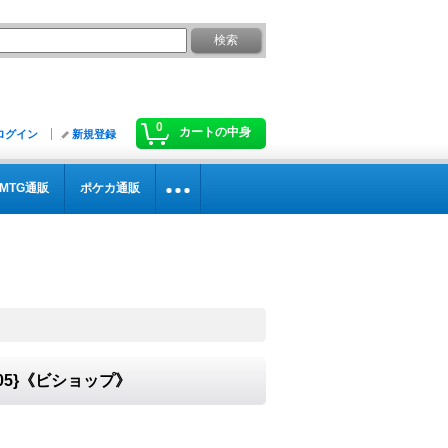
0
カートの中身
ログイン
新規登録
MTG通販
ポケカ通販
05}《ビショップ》