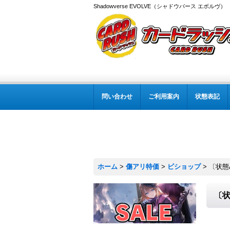
Shadowverse EVOLVE（シャドウバース エボルヴ
問い合わせ
ご利用案内
状態表記
ホーム
>
傷アリ特価
>
ビショップ
>
〔状態
〔状