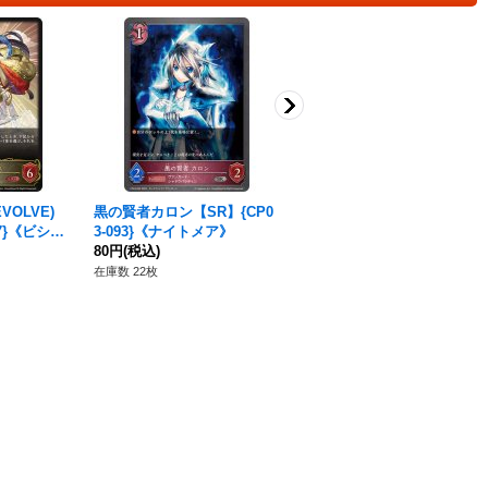
VOLVE)
黒の賢者カロン【SR】{CP0
〔状態A-〕壱百満天原サロメ
07}《ビショ
3-093}《ナイトメア》
(リーダー)【-】{PR-041}《ロ
80円
(税込)
イヤル》
70円
(税込)
在庫数 22枚
在庫数 13枚