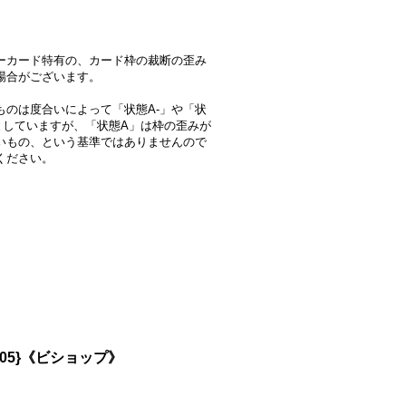
ーカード特有の、カード枠の裁断の歪み
場合がございます。
ものは度合いによって「状態A-」や「状
としていますが、「状態A」は枠の歪みが
いもの、という基準ではありませんので
ください。
D05}《ビショップ》