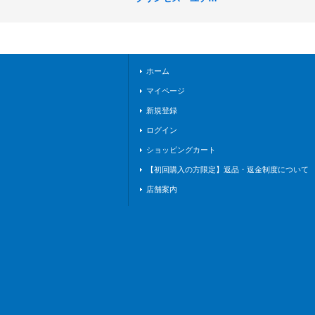
(リーダー)【-】{BP0
3-LD05}《ビショッ
プ》
ホーム
マイページ
新規登録
ログイン
ショッピングカート
【初回購入の方限定】返品・返金制度について
店舗案内