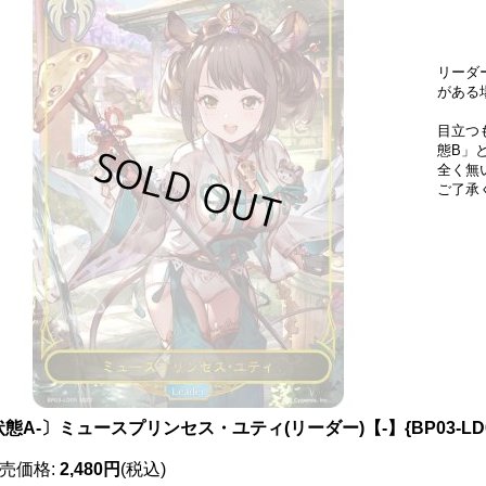
リーダ
がある
目立つ
態B」
全く無
ご了承
態A-〕ミュースプリンセス・ユティ(リーダー)【-】{BP03-L
売価格
:
2,480円
(税込)