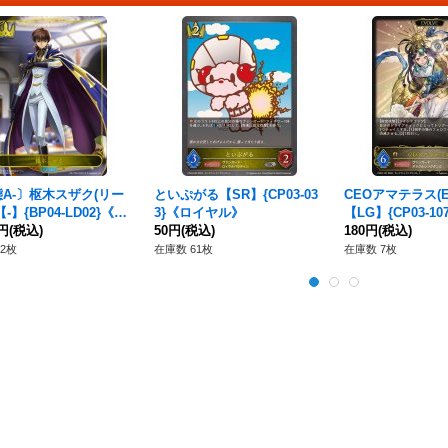
A-〕枢木スザク(リー
といぷがる【SR】{CP03-03
CEOアマテラス(E
-】{BP04-LD02}《ロ
3}《ロイヤル》
【LG】{CP03-1
ル》
0円
(税込)
50円
(税込)
ップ》
180円
(税込)
2枚
在庫数 61枚
在庫数 7枚