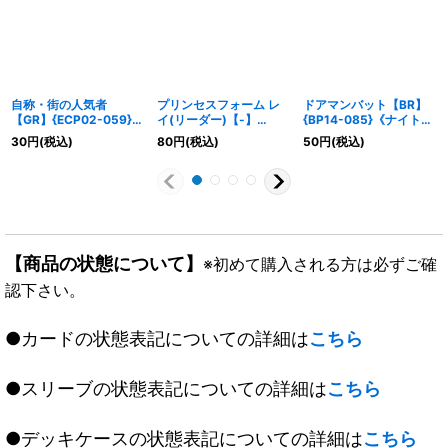
自称・街の人気者
プリンセスフォーム レ
ドアマンバット【BR】
【GR】{ECP02-059}
イ(リーダー)【-】
{BP14-085}《ナイトメ
《ナイトメア》
{CP04-PR13}《ナイト
ア》
30
円
(税込)
80
円
(税込)
50
円
(税込)
メア》
【商品の状態について】
※初めて購入される方は必ずご確
認下さい。
●カードの状態表記についての詳細は
こちら
●スリーブの状態表記についての詳細は
こちら
●デッキケースの状態表記についての詳細は
こちら