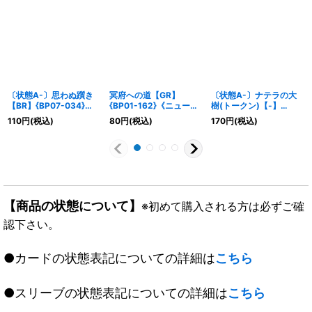
〔状態A-〕思わぬ躓き
冥府への道【GR】
〔状態A-〕ナテラの大
【BR】{BP07-034}
{BP01-162}《ニュート
樹(トークン)【-】
《ロイヤル》
ラル》
{SP01-T03}《ニュート
110
円
(税込)
80
円
(税込)
170
円
(税込)
ラル》
【商品の状態について】
※初めて購入される方は必ずご確
認下さい。
●カードの状態表記についての詳細は
こちら
●スリーブの状態表記についての詳細は
こちら