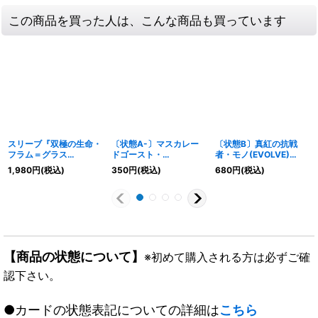
この商品を買った人は、こんな商品も買っています
スリーブ『双極の生命・
〔状態A-〕マスカレー
〔状態B〕真紅の抗戦
フラム＝グラス
ドゴースト・
者・モノ(EVOLVE)
(MT1415)』65枚【サプ
S(ADVANCE)【SL】
【LG】{BP07-070}《ナ
1,980
円
(税込)
350
円
(税込)
680
円
(税込)
ライ】{-}《-》
{BP10-SL21}《ナイト
イトメア》
メア》
【商品の状態について】
※初めて購入される方は必ずご確
認下さい。
●カードの状態表記についての詳細は
こちら