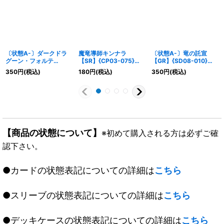
〔状態A-〕ダークドラ
魔竜導師キンナラ
〔状態A-〕竜の託宣
グーン・フォルテ
【SR】{CP03-075}
【GR】{SD08-010}
(EVOLVE)【LG】
《ドラゴン》
《ドラゴン》
350
円
(税込)
180
円
(税込)
350
円
(税込)
{BP01-077}《ドラゴ
ン》
【商品の状態について】
※初めて購入される方は必ずご確
認下さい。
●カードの状態表記についての詳細は
こちら
●スリーブの状態表記についての詳細は
こちら
●デッキケースの状態表記についての詳細は
こちら