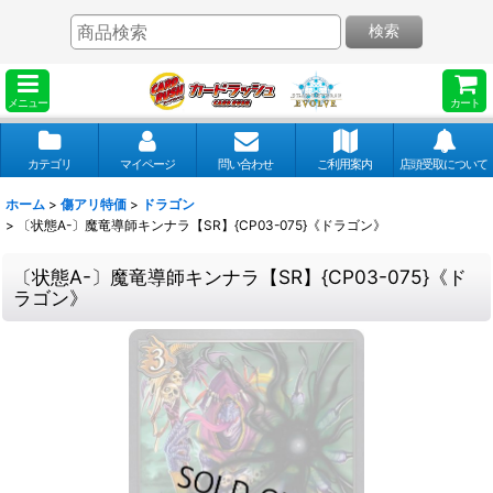
検索
メニュー
カート
カテゴリ
マイページ
問い合わせ
ご利用案内
店頭受取について
ホーム
>
傷アリ特価
>
ドラゴン
>
〔状態A-〕魔竜導師キンナラ【SR】{CP03-075}《ドラゴン》
〔状態A-〕魔竜導師キンナラ【SR】{CP03-075}《ド
ラゴン》